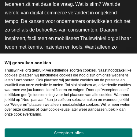
Iedereen zit met dezelfde vraag. Wat is slim? Want de
wereld van digital commerce verandert in ongekend
tempo. De kansen voor ondernemers ontwikkelen zich net
zo snel als de behoeftes van consumenten. Daarom
inspireert, faciliteert en mobiliseert Thuiswinkel.org al haar
leden met kennis, inzichten en tools. Want alleen zo
groeien we samen naar een veiligere, duurzamere en
Wij gebruiken cookies
innovatievere toekomst. Dus groei ook mee en maak
Thuiswinkel.org gebruikt verschillende soorten cookies. Naast noodzakelijke
shoppen slimmer.
cookies, plaatsen wij functionele cookies die nodig zijn om onze website te
laten functioneren. Ook plaatsen wij prestatie cookies om de prestatie en
Lid worden
kwaliteit van onze website te meten. Tot slot plaatsen wij advertentie cookies
waarmee we jou kunnen identificeren en volgen. Door op “Accepteer alles”
te klikken geef je toestemming voor het plaatsen van alle cookies. Wanneer
je klikt op "Nee, pas aan" kun je zelf een selectie maken en wanneer je klikt
op “Weigeren” plaatsen we alleen noodzakelijke cookies. Wil je meer weten
Snel navigeren
over onze cookies of jouw cookiekeuze later weer aanpassen, bekijk dan
onze cookieverklaring.
Ope
Accepteer alles