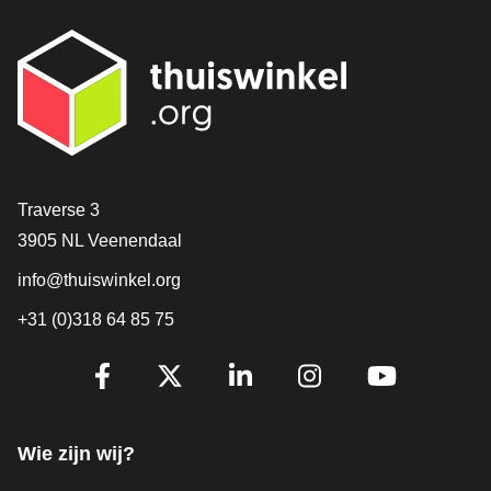
Contact
Traverse 3
3905 NL Veenendaal
info@thuiswinkel.org
+31 (0)318 64 85 75
Volg je ons al?
Facebook
X
LinkedIn
Instagram
YouTube
Wie zijn wij?