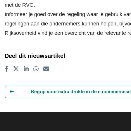
met de RVO.
Informeer je goed over de regeling waar je gebruik va
regelingen aan die ondernemers kunnen helpen, bijvoo
Rijksoverheid vind je
een overzicht van de relevante r
Deel dit nieuwsartikel
Delen op Facebook
Tweet
Delen op LinkedIn
Delen op WhatsApp
E-mailadres
Begrip voor extra drukte in de e-commercese