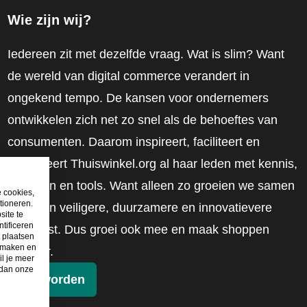
Wie zijn wij?
Iedereen zit met dezelfde vraag. Wat is slim? Want
de wereld van digital commerce verandert in
ongekend tempo. De kansen voor ondernemers
ontwikkelen zich net zo snel als de behoeftes van
consumenten. Daarom inspireert, faciliteert en
mobiliseert Thuiswinkel.org al haar leden met kennis,
inzichten en tools. Want alleen zo groeien we samen
e cookies,
tioneren.
naar een veiligere, duurzamere en innovatievere
site te
tificeren
toekomst. Dus groei ook mee en maak shoppen
t plaatsen
e maken en
slimmer.
il je meer
 dan onze
Lid worden