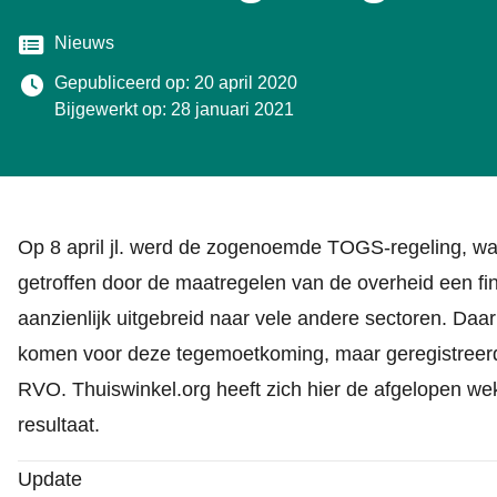
Categorie
Nieuws
Gepubliceerd op: 20 april 2020
Bijgewerkt op: 28 januari 2021
Op 8 april jl. werd de zogenoemde TOGS-regeling, 
getroffen door de maatregelen van de overheid een fi
aanzienlijk uitgebreid naar vele andere sectoren. D
komen voor deze tegemoetkoming, maar geregistreerd
RVO. Thuiswinkel.org heeft zich hier de afgelopen wek
resultaat.
Update