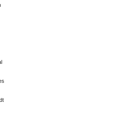
h
l
es
dt