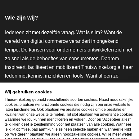
Facebook
X
LinkedIn
Instagram
YouTube
Wie zijn wij?
Iedereen zit met dezelfde vraag. Wat is slim? Want de
wereld van digital commerce verandert in ongekend
tempo. De kansen voor ondernemers ontwikkelen zich net
zo snel als de behoeftes van consumenten. Daarom
inspireert, faciliteert en mobiliseert Thuiswinkel.org al haar
leden met kennis, inzichten en tools. Want alleen zo
groeien we samen naar een veiligere, duurzamere en
Wij gebruiken cookies
innovatievere toekomst. Dus groei ook mee en maak
Thuiswinkel.org gebruikt verschillende soorten cookies. Naast noodzakelijke
shoppen slimmer.
cookies, plaatsen wij functionele cookies die nodig zijn om onze website te
laten functioneren. Ook plaatsen wij prestatie cookies om de prestatie en
Lid worden
kwaliteit van onze website te meten. Tot slot plaatsen wij advertentie cookies
waarmee we jou kunnen identificeren en volgen. Door op “Accepteer alles”
te klikken geef je toestemming voor het plaatsen van alle cookies. Wanneer
je klikt op "Nee, pas aan" kun je zelf een selectie maken en wanneer je klikt
op “Weigeren” plaatsen we alleen noodzakelijke cookies. Wil je meer weten
Snel navigeren