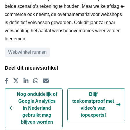
beide scenario’s rekening te houden. Maar welke afslag e-
commerce ook neemt, de overnamemarkt voor webshops
is definitief volwassen geworden. Ook dit jaar zal naar
verwachting het aantal webshopovernames weer verder
toenemen.
Onderwerpen
Webwinkel runnen
Deel dit nieuwsartikel
Delen op Facebook
Tweet
Delen op LinkedIn
Delen op WhatsApp
E-mailadres
Nog onduidelijk of
Blijf
Google Analytics
toekomstproof met
in Nederland
video’s van
gebruikt mag
topexperts!
blijven worden