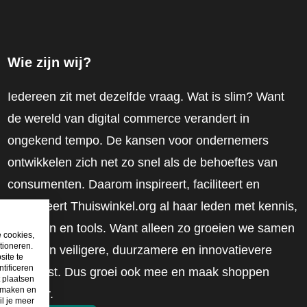
Wie zijn wij?
Iedereen zit met dezelfde vraag. Wat is slim? Want
de wereld van digital commerce verandert in
ongekend tempo. De kansen voor ondernemers
ontwikkelen zich net zo snel als de behoeftes van
consumenten. Daarom inspireert, faciliteert en
mobiliseert Thuiswinkel.org al haar leden met kennis,
inzichten en tools. Want alleen zo groeien we samen
e cookies,
tioneren.
naar een veiligere, duurzamere en innovatievere
site te
tificeren
toekomst. Dus groei ook mee en maak shoppen
t plaatsen
e maken en
slimmer.
il je meer