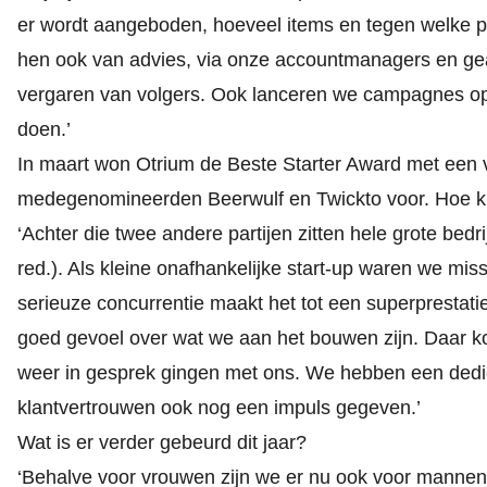
er wordt aangeboden, hoeveel items en tegen welke pr
hen ook van advies, via onze accountmanagers en geau
vergaren van volgers. Ook lanceren we campagnes op
doen.’
In maart won Otrium de
Beste Starter Award
met een vo
medegenomineerden Beerwulf en Twickto voor. Hoe kij
‘Achter die twee andere partijen zitten hele grote be
red.). Als kleine onafhankelijke start-up waren we 
serieuze concurrentie maakt het tot een superprestatie
goed gevoel over wat we aan het bouwen zijn. Daar kom
weer in gesprek gingen met ons. We hebben een
dedi
klantvertrouwen ook nog een impuls gegeven.’
Wat is er verder gebeurd dit jaar?
‘Behalve voor vrouwen zijn we er nu ook voor manne