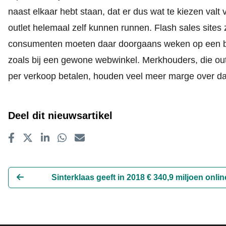
naast elkaar hebt staan, dat er dus wat te kiezen val
outlet helemaal zelf kunnen runnen. Flash sales site
consumenten moeten daar doorgaans weken op een best
zoals bij een gewone webwinkel. Merkhouders, die out
per verkoop betalen, houden veel meer marge over dan 
Deel dit nieuwsartikel
Delen op Facebook
Tweet
Delen op LinkedIn
Delen op WhatsApp
E-mailadres
Sinterklaas geeft in 2018 € 340,9 miljoen onlin