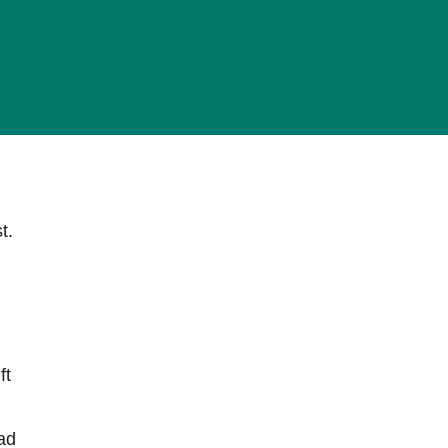
t.
ft
ad