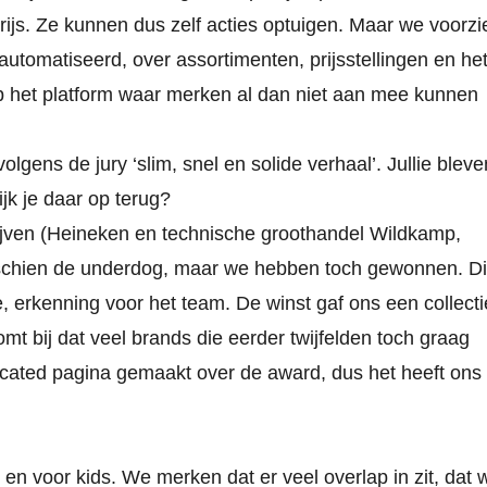
ijs. Ze kunnen dus zelf acties optuigen. Maar we voorzi
tomatiseerd, over assortimenten, prijsstellingen en he
 het platform waar merken al dan niet aan mee kunnen
lgens de jury ‘slim, snel en solide verhaal’. Jullie bleve
k je daar op terug?
drijven (Heineken en technische groothandel Wildkamp,
misschien de underdog, maar we hebben toch gewonnen. D
, erkenning voor het team. De winst gaf ons een collecti
t bij dat veel brands die eerder twijfelden toch graag
cated pagina
gemaakt over de award, dus het heeft ons
n en voor
kids
. We merken dat er veel overlap in zit, dat 