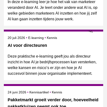
In deze e-learning leer je hoe het vak van marketeer
veranderd door AI. Je leert onder andere wat AI is, op
welke gebieden marketeers AI inzetten en hoe jij zelf
AI kan gaan inzetten tijdens jouw werk.
Gepubliceerd op
Onderwerpen
20 juli 2026
E-learning
Kennis
AI voor directeuren
Deze praktische e-learning geeft jou als directeur
inzicht in hoe AI je bedrijfsprocessen kan versterken,
welke kansen en risico’s er zijn en hoe je AI
succesvol binnen jouw organisatie implementeert.
Gepubliceerd op
Onderwerpen
24 juni 2026
Kennisartikel
Kennis
Pakketmarkt groeit verder door, hoeveelheid
pakketkluizen neemt ook toe