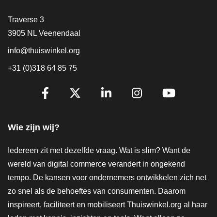
Contact
Traverse 3
3905 NL Veenendaal
info@thuiswinkel.org
+31 (0)318 64 85 75
Volg je ons al?
Facebook
X
LinkedIn
Instagram
YouTube
Wie zijn wij?
Iedereen zit met dezelfde vraag. Wat is slim? Want de
wereld van digital commerce verandert in ongekend
tempo. De kansen voor ondernemers ontwikkelen zich net
zo snel als de behoeftes van consumenten. Daarom
inspireert, faciliteert en mobiliseert Thuiswinkel.org al haar