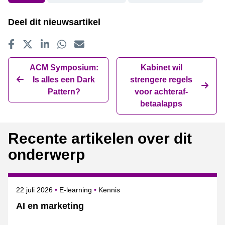
Deel dit nieuwsartikel
Delen op Facebook
Tweet
Delen op LinkedIn
Delen op WhatsApp
E-mailadres
ACM Symposium:
Kabinet wil
Is alles een Dark
strengere regels
Pattern?
voor achteraf-
betaalapps
Recente artikelen over dit
onderwerp
Gepubliceerd op
Onderwerpen
22 juli 2026
E-learning
Kennis
AI en marketing