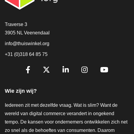
Contact
Traverse 3
3905 NL Veenendaal
info@thuiswinkel.org
+31 (0)318 64 85 75
Volg je ons al?
Facebook
X
LinkedIn
Instagram
YouTube
Wie zijn wij?
Iedereen zit met dezelfde vraag. Wat is slim? Want de
wereld van digital commerce verandert in ongekend
tempo. De kansen voor ondernemers ontwikkelen zich net
zo snel als de behoeftes van consumenten. Daarom