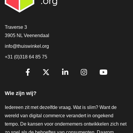
Contact
Traverse 3
3905 NL Veenendaal
info@thuiswinkel.org
+31 (0)318 64 85 75
Volg je ons al?
Facebook
X
LinkedIn
Instagram
YouTube
Wie zijn wij?
Iedereen zit met dezelfde vraag. Wat is slim? Want de
wereld van digital commerce verandert in ongekend
tempo. De kansen voor ondernemers ontwikkelen zich net
zo snel als de behoeftes van consumenten. Daarom