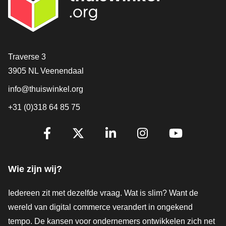
Contact
Traverse 3
3905 NL Veenendaal
info@thuiswinkel.org
+31 (0)318 64 85 75
Volg je ons al?
Facebook
X
LinkedIn
Instagram
YouTube
Wie zijn wij?
Iedereen zit met dezelfde vraag. Wat is slim? Want de
wereld van digital commerce verandert in ongekend
tempo. De kansen voor ondernemers ontwikkelen zich net