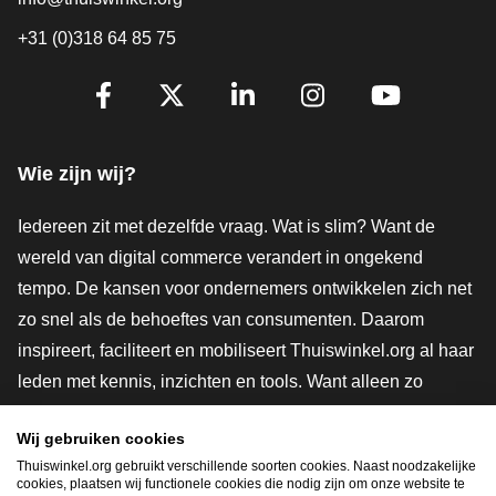
+31 (0)318 64 85 75
Volg je ons al?
Facebook
X
LinkedIn
Instagram
YouTube
Wie zijn wij?
Iedereen zit met dezelfde vraag. Wat is slim? Want de
wereld van digital commerce verandert in ongekend
tempo. De kansen voor ondernemers ontwikkelen zich net
zo snel als de behoeftes van consumenten. Daarom
inspireert, faciliteert en mobiliseert Thuiswinkel.org al haar
leden met kennis, inzichten en tools. Want alleen zo
groeien we samen naar een veiligere, duurzamere en
Wij gebruiken cookies
innovatievere toekomst. Dus groei ook mee en maak
Thuiswinkel.org gebruikt verschillende soorten cookies. Naast noodzakelijke
shoppen slimmer.
cookies, plaatsen wij functionele cookies die nodig zijn om onze website te