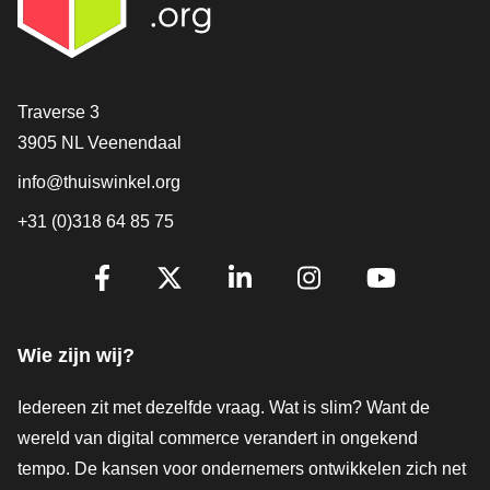
Contact
Traverse 3
3905 NL Veenendaal
info@thuiswinkel.org
+31 (0)318 64 85 75
Volg je ons al?
Facebook
X
LinkedIn
Instagram
YouTube
Wie zijn wij?
Iedereen zit met dezelfde vraag. Wat is slim? Want de
wereld van digital commerce verandert in ongekend
tempo. De kansen voor ondernemers ontwikkelen zich net