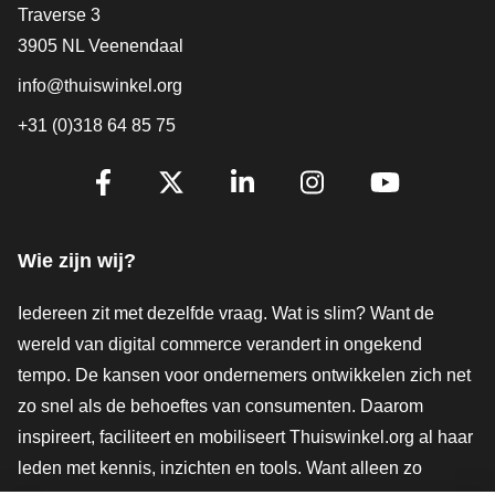
Contact
Traverse 3
3905 NL Veenendaal
info@thuiswinkel.org
+31 (0)318 64 85 75
Volg je ons al?
Facebook
X
LinkedIn
Instagram
YouTube
Wie zijn wij?
Iedereen zit met dezelfde vraag. Wat is slim? Want de
wereld van digital commerce verandert in ongekend
tempo. De kansen voor ondernemers ontwikkelen zich net
zo snel als de behoeftes van consumenten. Daarom
inspireert, faciliteert en mobiliseert Thuiswinkel.org al haar
leden met kennis, inzichten en tools. Want alleen zo