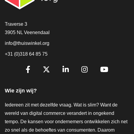
Contact
Traverse 3
3905 NL Veenendaal
info@thuiswinkel.org
+31 (0)318 64 85 75
Volg je ons al?
Facebook
X
LinkedIn
Instagram
YouTube
Wie zijn wij?
Iedereen zit met dezelfde vraag. Wat is slim? Want de
wereld van digital commerce verandert in ongekend
tempo. De kansen voor ondernemers ontwikkelen zich net
zo snel als de behoeftes van consumenten. Daarom