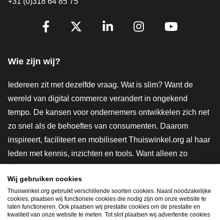
+31 (0)318 64 85 75
Volg je ons al?
Facebook
X
LinkedIn
Instagram
YouTube
Wie zijn wij?
Iedereen zit met dezelfde vraag. Wat is slim? Want de
wereld van digital commerce verandert in ongekend
tempo. De kansen voor ondernemers ontwikkelen zich net
zo snel als de behoeftes van consumenten. Daarom
inspireert, faciliteert en mobiliseert Thuiswinkel.org al haar
leden met kennis, inzichten en tools. Want alleen zo
groeien we samen naar een veiligere, duurzamere en
Wij gebruiken cookies
innovatievere toekomst. Dus groei ook mee en maak
Thuiswinkel.org gebruikt verschillende soorten cookies. Naast noodzakelijke
shoppen slimmer.
cookies, plaatsen wij functionele cookies die nodig zijn om onze website te
laten functioneren. Ook plaatsen wij prestatie cookies om de prestatie en
Lid worden
kwaliteit van onze website te meten. Tot slot plaatsen wij advertentie cookies