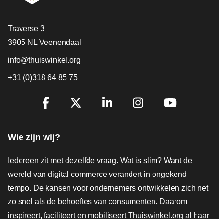
Contact
Traverse 3
3905 NL Veenendaal
info@thuiswinkel.org
+31 (0)318 64 85 75
Volg je ons al?
Facebook
X
LinkedIn
Instagram
YouTube
Wie zijn wij?
Iedereen zit met dezelfde vraag. Wat is slim? Want de
wereld van digital commerce verandert in ongekend
tempo. De kansen voor ondernemers ontwikkelen zich net
zo snel als de behoeftes van consumenten. Daarom
inspireert, faciliteert en mobiliseert Thuiswinkel.org al haar