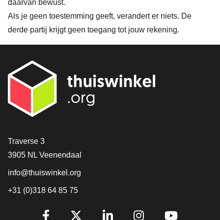
daarvan bewust.
Als je geen toestemming geeft, verandert er niets. De
derde partij krijgt geen toegang tot jouw rekening.
Contact
Traverse 3
3905 NL Veenendaal
info@thuiswinkel.org
+31 (0)318 64 85 75
Volg je ons al?