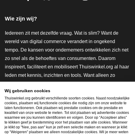
Facebook
X
LinkedIn
Instagram
YouTube
Wie zijn wij?
Iedereen zit met dezelfde vraag. Wat is slim? Want de
wereld van digital commerce verandert in ongekend
tempo. De kansen voor ondernemers ontwikkelen zich net
zo snel als de behoeftes van consumenten. Daarom
inspireert, faciliteert en mobiliseert Thuiswinkel.org al haar
leden met kennis, inzichten en tools. Want alleen zo
groeien we samen naar een veiligere, duurzamere en
Wij gebruiken cookies
innovatievere toekomst. Dus groei ook mee en maak
Thuiswinkel.org gebruikt verschillende soorten cookies. Naast noodzakelijke
shoppen slimmer.
cookies, plaatsen wij functionele cookies die nodig zijn om onze website te
laten functioneren. Ook plaatsen wij prestatie cookies om de prestatie en
Lid worden
kwaliteit van onze website te meten. Tot slot plaatsen wij advertentie cookies
waarmee we jou kunnen identificeren en volgen. Door op “Accepteer alles”
te klikken geef je toestemming voor het plaatsen van alle cookies. Wanneer
je klikt op "Nee, pas aan" kun je zelf een selectie maken en wanneer je klikt
op “Weigeren” plaatsen we alleen noodzakelijke cookies. Wil je meer weten
Snel navigeren