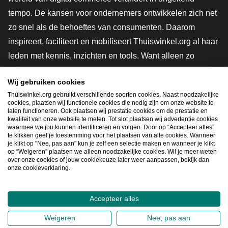
tempo. De kansen voor ondernemers ontwikkelen zich net
zo snel als de behoeftes van consumenten. Daarom
inspireert, faciliteert en mobiliseert Thuiswinkel.org al haar
leden met kennis, inzichten en tools. Want alleen zo
groeien we samen naar een veiligere, duurzamere en
Wij gebruiken cookies
innovatievere toekomst. Dus groei ook mee en maak
Thuiswinkel.org gebruikt verschillende soorten cookies. Naast noodzakelijke
shoppen slimmer.
cookies, plaatsen wij functionele cookies die nodig zijn om onze website te
laten functioneren. Ook plaatsen wij prestatie cookies om de prestatie en
Lid worden
kwaliteit van onze website te meten. Tot slot plaatsen wij advertentie cookies
waarmee we jou kunnen identificeren en volgen. Door op “Accepteer alles”
te klikken geef je toestemming voor het plaatsen van alle cookies. Wanneer
je klikt op "Nee, pas aan" kun je zelf een selectie maken en wanneer je klikt
op “Weigeren” plaatsen we alleen noodzakelijke cookies. Wil je meer weten
Snel navigeren
over onze cookies of jouw cookiekeuze later weer aanpassen, bekijk dan
onze cookieverklaring.
Ope
Accepteer alles
2026
©
Thuiswinkel.org
Weigeren
Nee, pas aan
Privacybeleid
Cookieverklaring
Sitemap