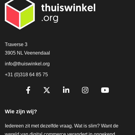
Contact
Traverse 3
3905 NL Veenendaal
info@thuiswinkel.org
+31 (0)318 64 85 75
Volg je ons al?
Facebook
X
LinkedIn
Instagram
YouTube
Wie zijn wij?
Iedereen zit met dezelfde vraag. Wat is slim? Want de
wereld van digital commerce verandert in ongekend