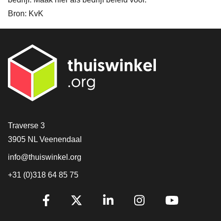
Bron: KvK
Contact
Traverse 3
3905 NL Veenendaal
info@thuiswinkel.org
+31 (0)318 64 85 75
Volg je ons al?
Facebook
X
LinkedIn
Instagram
YouTube