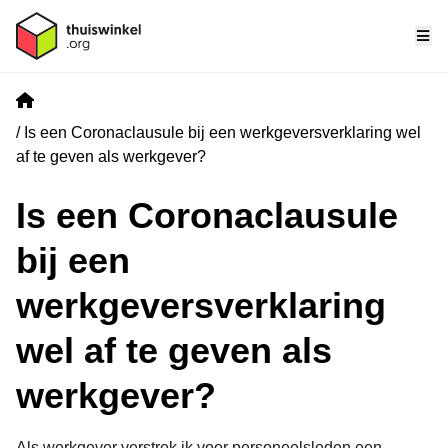
Me
Home
Is een Coronaclausule bij een werkgeversverklaring wel
af te geven als werkgever?
Is een Coronaclausule
bij een
werkgeversverklaring
wel af te geven als
werkgever?
Als werkgever verstrek ik voor personeelsleden een