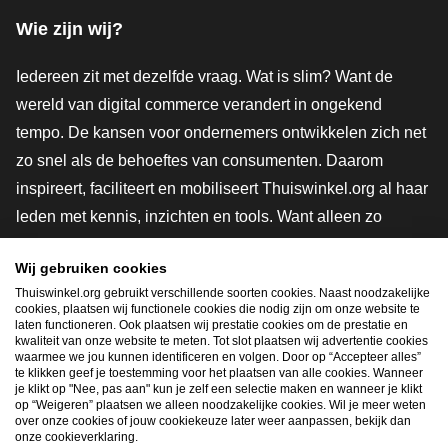
Wie zijn wij?
Iedereen zit met dezelfde vraag. Wat is slim? Want de
wereld van digital commerce verandert in ongekend
tempo. De kansen voor ondernemers ontwikkelen zich net
zo snel als de behoeftes van consumenten. Daarom
inspireert, faciliteert en mobiliseert Thuiswinkel.org al haar
leden met kennis, inzichten en tools. Want alleen zo
groeien we samen naar een veiligere, duurzamere en
Wij gebruiken cookies
innovatievere toekomst. Dus groei ook mee en maak
Thuiswinkel.org gebruikt verschillende soorten cookies. Naast noodzakelijke
shoppen slimmer.
cookies, plaatsen wij functionele cookies die nodig zijn om onze website te
laten functioneren. Ook plaatsen wij prestatie cookies om de prestatie en
Lid worden
kwaliteit van onze website te meten. Tot slot plaatsen wij advertentie cookies
waarmee we jou kunnen identificeren en volgen. Door op “Accepteer alles”
te klikken geef je toestemming voor het plaatsen van alle cookies. Wanneer
je klikt op "Nee, pas aan" kun je zelf een selectie maken en wanneer je klikt
op “Weigeren” plaatsen we alleen noodzakelijke cookies. Wil je meer weten
Snel navigeren
over onze cookies of jouw cookiekeuze later weer aanpassen, bekijk dan
onze cookieverklaring.
Ope