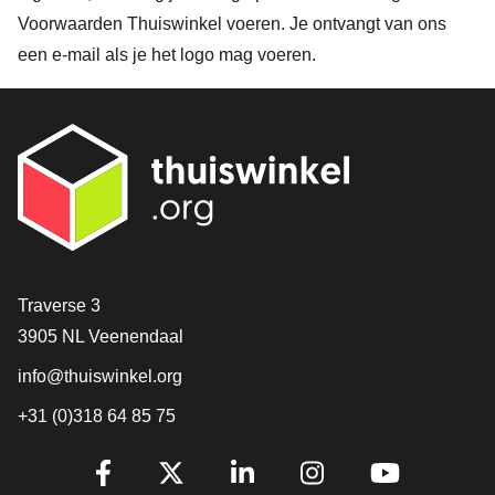
Voorwaarden Thuiswinkel voeren. Je ontvangt van ons
een e-mail als je het logo mag voeren.
Contact
Traverse 3
3905 NL Veenendaal
info@thuiswinkel.org
+31 (0)318 64 85 75
Volg je ons al?