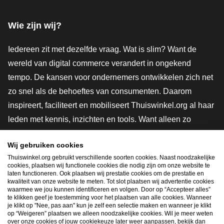
Facebook
X
LinkedIn
Instagram
YouTube
Wie zijn wij?
Iedereen zit met dezelfde vraag. Wat is slim? Want de
wereld van digital commerce verandert in ongekend
tempo. De kansen voor ondernemers ontwikkelen zich net
zo snel als de behoeftes van consumenten. Daarom
inspireert, faciliteert en mobiliseert Thuiswinkel.org al haar
leden met kennis, inzichten en tools. Want alleen zo
groeien we samen naar een veiligere, duurzamere en
Wij gebruiken cookies
innovatievere toekomst. Dus groei ook mee en maak
Thuiswinkel.org gebruikt verschillende soorten cookies. Naast noodzakelijke
shoppen slimmer.
cookies, plaatsen wij functionele cookies die nodig zijn om onze website te
laten functioneren. Ook plaatsen wij prestatie cookies om de prestatie en
Lid worden
kwaliteit van onze website te meten. Tot slot plaatsen wij advertentie cookies
waarmee we jou kunnen identificeren en volgen. Door op “Accepteer alles”
te klikken geef je toestemming voor het plaatsen van alle cookies. Wanneer
je klikt op "Nee, pas aan" kun je zelf een selectie maken en wanneer je klikt
op “Weigeren” plaatsen we alleen noodzakelijke cookies. Wil je meer weten
Snel navigeren
over onze cookies of jouw cookiekeuze later weer aanpassen, bekijk dan