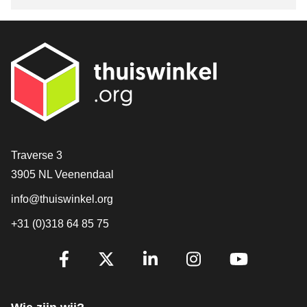
Contact
Traverse 3
3905 NL Veenendaal
info@thuiswinkel.org
+31 (0)318 64 85 75
Volg je ons al?
Facebook
X
LinkedIn
Instagram
YouTube