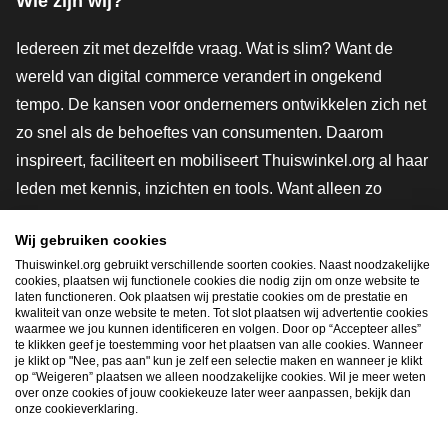
Wie zijn wij?
Iedereen zit met dezelfde vraag. Wat is slim? Want de
wereld van digital commerce verandert in ongekend
tempo. De kansen voor ondernemers ontwikkelen zich net
zo snel als de behoeftes van consumenten. Daarom
inspireert, faciliteert en mobiliseert Thuiswinkel.org al haar
leden met kennis, inzichten en tools. Want alleen zo
groeien we samen naar een veiligere, duurzamere en
Wij gebruiken cookies
innovatievere toekomst. Dus groei ook mee en maak
Thuiswinkel.org gebruikt verschillende soorten cookies. Naast noodzakelijke
shoppen slimmer.
cookies, plaatsen wij functionele cookies die nodig zijn om onze website te
laten functioneren. Ook plaatsen wij prestatie cookies om de prestatie en
Lid worden
kwaliteit van onze website te meten. Tot slot plaatsen wij advertentie cookies
waarmee we jou kunnen identificeren en volgen. Door op “Accepteer alles”
te klikken geef je toestemming voor het plaatsen van alle cookies. Wanneer
je klikt op "Nee, pas aan" kun je zelf een selectie maken en wanneer je klikt
op “Weigeren” plaatsen we alleen noodzakelijke cookies. Wil je meer weten
Snel navigeren
over onze cookies of jouw cookiekeuze later weer aanpassen, bekijk dan
onze cookieverklaring.
Ope