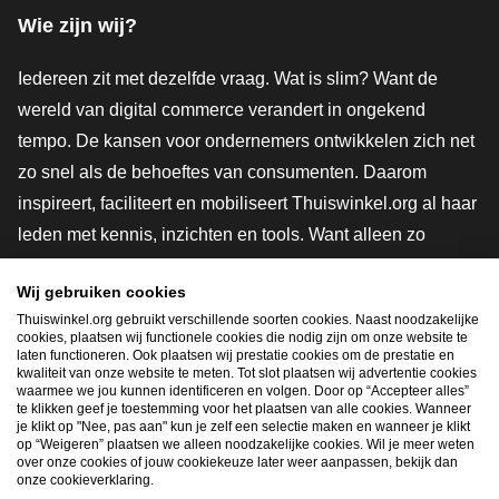
Wie zijn wij?
Iedereen zit met dezelfde vraag. Wat is slim? Want de
wereld van digital commerce verandert in ongekend
tempo. De kansen voor ondernemers ontwikkelen zich net
zo snel als de behoeftes van consumenten. Daarom
inspireert, faciliteert en mobiliseert Thuiswinkel.org al haar
leden met kennis, inzichten en tools. Want alleen zo
groeien we samen naar een veiligere, duurzamere en
Wij gebruiken cookies
innovatievere toekomst. Dus groei ook mee en maak
Thuiswinkel.org gebruikt verschillende soorten cookies. Naast noodzakelijke
shoppen slimmer.
cookies, plaatsen wij functionele cookies die nodig zijn om onze website te
laten functioneren. Ook plaatsen wij prestatie cookies om de prestatie en
Lid worden
kwaliteit van onze website te meten. Tot slot plaatsen wij advertentie cookies
waarmee we jou kunnen identificeren en volgen. Door op “Accepteer alles”
te klikken geef je toestemming voor het plaatsen van alle cookies. Wanneer
je klikt op "Nee, pas aan" kun je zelf een selectie maken en wanneer je klikt
op “Weigeren” plaatsen we alleen noodzakelijke cookies. Wil je meer weten
Snel navigeren
over onze cookies of jouw cookiekeuze later weer aanpassen, bekijk dan
onze cookieverklaring.
Ope