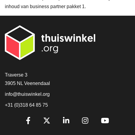
inhoud van business partner pakket 1
.
Contact
Traverse 3
3905 NL Veenendaal
info@thuiswinkel.org
+31 (0)318 64 85 75
Volg je ons al?
Facebook
X
LinkedIn
Instagram
YouTube