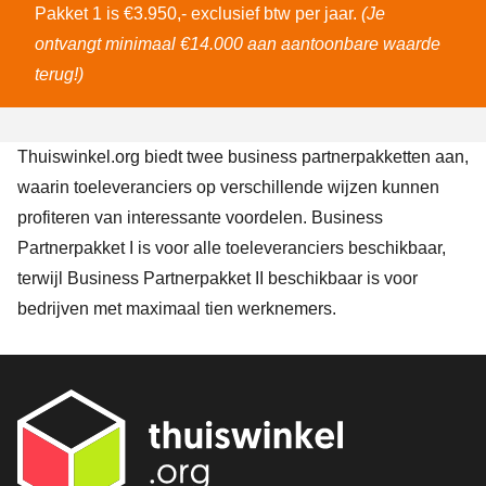
Pakket 1 is €3.950,- exclusief btw per jaar.
(Je
ontvangt minimaal €14.000 aan aantoonbare waarde
terug!)
Thuiswinkel.org biedt twee business partnerpakketten aan,
waarin toeleveranciers op verschillende wijzen kunnen
profiteren van
interessante voordelen
.
Business
Partnerpakket I
is voor alle toeleveranciers beschikbaar,
terwijl
Business Partnerpakket II
beschikbaar is voor
bedrijven met maximaal tien werknemers.