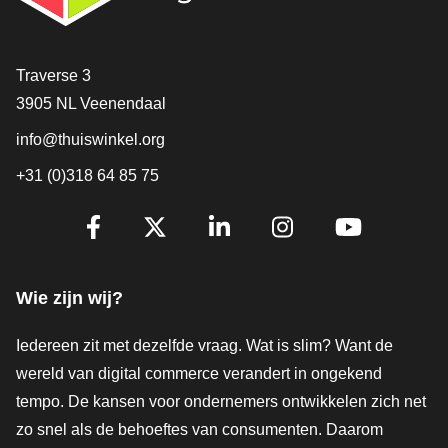
Contact
Traverse 3
3905 NL Veenendaal
info@thuiswinkel.org
+31 (0)318 64 85 75
Volg je ons al?
Facebook
X
LinkedIn
Instagram
YouTube
Wie zijn wij?
Iedereen zit met dezelfde vraag. Wat is slim? Want de
wereld van digital commerce verandert in ongekend
tempo. De kansen voor ondernemers ontwikkelen zich net
zo snel als de behoeftes van consumenten. Daarom