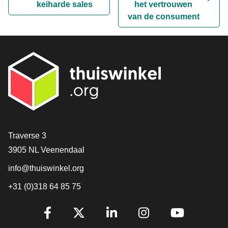
keiharde sales
het vertrouwen
van de consument
Contact
Traverse 3
3905 NL Veenendaal
info@thuiswinkel.org
+31 (0)318 64 85 75
Volg je ons al?
Facebook
X
LinkedIn
Instagram
YouTube