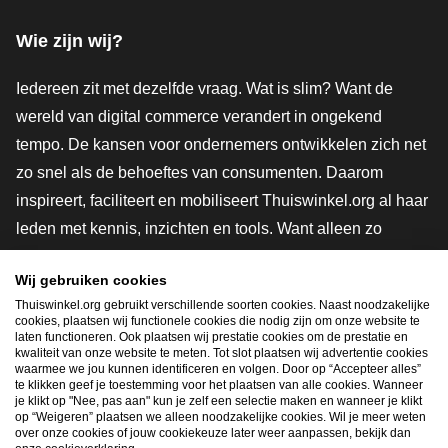
Wie zijn wij?
Iedereen zit met dezelfde vraag. Wat is slim? Want de
wereld van digital commerce verandert in ongekend
tempo. De kansen voor ondernemers ontwikkelen zich net
zo snel als de behoeftes van consumenten. Daarom
inspireert, faciliteert en mobiliseert Thuiswinkel.org al haar
leden met kennis, inzichten en tools. Want alleen zo
groeien we samen naar een veiligere, duurzamere en
Wij gebruiken cookies
innovatievere toekomst. Dus groei ook mee en maak
Thuiswinkel.org gebruikt verschillende soorten cookies. Naast noodzakelijke
shoppen slimmer.
cookies, plaatsen wij functionele cookies die nodig zijn om onze website te
laten functioneren. Ook plaatsen wij prestatie cookies om de prestatie en
Lid worden
kwaliteit van onze website te meten. Tot slot plaatsen wij advertentie cookies
waarmee we jou kunnen identificeren en volgen. Door op “Accepteer alles”
te klikken geef je toestemming voor het plaatsen van alle cookies. Wanneer
je klikt op "Nee, pas aan" kun je zelf een selectie maken en wanneer je klikt
op “Weigeren” plaatsen we alleen noodzakelijke cookies. Wil je meer weten
Snel navigeren
over onze cookies of jouw cookiekeuze later weer aanpassen, bekijk dan