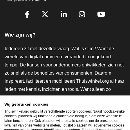
Volg je ons al?
Facebook
X
LinkedIn
Instagram
YouTube
Wie zijn wij?
Iedereen zit met dezelfde vraag. Wat is slim? Want de
wereld van digital commerce verandert in ongekend
tempo. De kansen voor ondernemers ontwikkelen zich net
zo snel als de behoeftes van consumenten. Daarom
inspireert, faciliteert en mobiliseert Thuiswinkel.org al haar
leden met kennis, inzichten en tools. Want alleen zo
groeien we samen naar een veiligere, duurzamere en
Wij gebruiken cookies
innovatievere toekomst. Dus groei ook mee en maak
Thuiswinkel.org gebruikt verschillende soorten cookies. Naast noodzakelijke
shoppen slimmer.
cookies, plaatsen wij functionele cookies die nodig zijn om onze website te
laten functioneren. Ook plaatsen wij prestatie cookies om de prestatie en
Lid worden
kwaliteit van onze website te meten. Tot slot plaatsen wij advertentie cookies