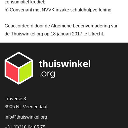
consumptief krediet;
h) Convenant met NVVK inzake schuldhulpverlening
Geaccordeerd door de Algemene Ledenvergadering van
de Thuiswinkel.org op 18 januari 2017 te Utrecht.
Contact
Traverse 3
3905 NL Veenendaal
info@thuiswinkel.org
+31 (0)318 64 85 75