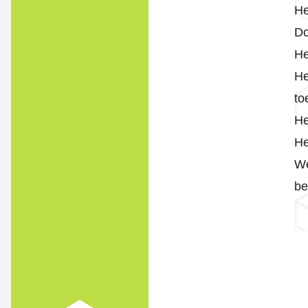
He
Do
He
He
to
He
He
We
be