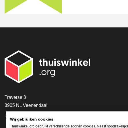
Contact
Traverse 3
3905 NL Veenendaal
info@thuiswinkel.org
Wij gebruiken cookies
+31 (0)318 64 85 75
Thuiswinkel.org gebruikt verschillende soorten cookies. Naast noodzakelijk