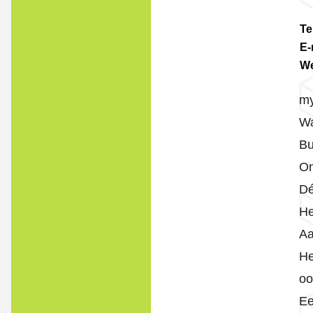
Te
E-
We
my
Wa
Bu
On
Dé
He
Aa
He
oo
Ee