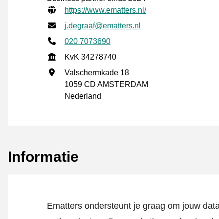
Gecontroleerde contactgegevens
Website URL
https://www.ematters.nl/
E-mailadres
j.degraaf@ematters.nl
Telefoonnummer
020 7073690
KvK
KvK 34278740
Vestigingsadres
Valschermkade 18
1059 CD AMSTERDAM
Nederland
Informatie
Ematters ondersteunt je graag om jouw data 