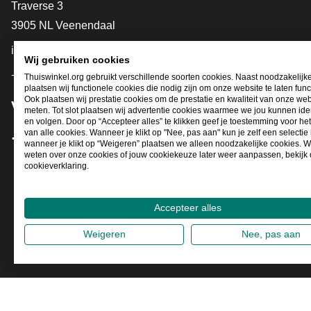
Contact
Traverse 3
3905 NL Veenendaal
info@thuiswinkel.org
Wij gebruiken cookies
+31 (0)318 64 85 75
Thuiswinkel.org gebruikt verschillende soorten cookies. Naast noodzakelijk
plaatsen wij functionele cookies die nodig zijn om onze website te laten func
Ook plaatsen wij prestatie cookies om de prestatie en kwaliteit van onze web
Volg je ons al?
meten. Tot slot plaatsen wij advertentie cookies waarmee we jou kunnen iden
en volgen. Door op “Accepteer alles” te klikken geef je toestemming voor he
van alle cookies. Wanneer je klikt op "Nee, pas aan" kun je zelf een selecti
wanneer je klikt op “Weigeren” plaatsen we alleen noodzakelijke cookies. W
Facebook
X
LinkedIn
Instagram
YouTube
weten over onze cookies of jouw cookiekeuze later weer aanpassen, bekijk
cookieverklaring.
Accepteer alles
Weigeren
Nee, pas aan