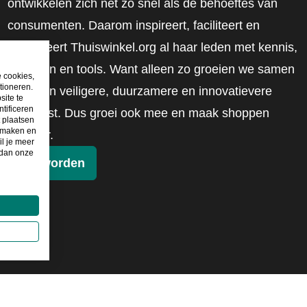
ontwikkelen zich net zo snel als de behoeftes van
consumenten. Daarom inspireert, faciliteert en
mobiliseert Thuiswinkel.org al haar leden met kennis,
inzichten en tools. Want alleen zo groeien we samen
e cookies,
tioneren.
naar een veiligere, duurzamere en innovatievere
site te
tificeren
toekomst. Dus groei ook mee en maak shoppen
t plaatsen
e maken en
slimmer.
il je meer
 dan onze
Lid worden