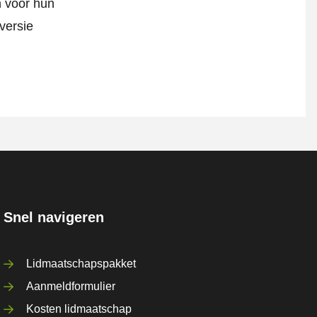
n voor hun
versie
Snel navigeren
Lidmaatschapspakket
Aanmeldformulier
Kosten lidmaatschap