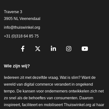
Contact
Traverse 3
3905 NL Veenendaal
info@thuiswinkel.org
+31 (0)318 64 85 75
Volg je ons al?
Facebook
X
LinkedIn
Instagram
YouTube
Wie zijn wij?
Iedereen zit met dezelfde vraag. Wat is slim? Want de
wereld van digital commerce verandert in ongekend
tempo. De kansen voor ondernemers ontwikkelen zich net
zo snel als de behoeftes van consumenten. Daarom
inspireert, faciliteert en mobiliseert Thuiswinkel.org al haar