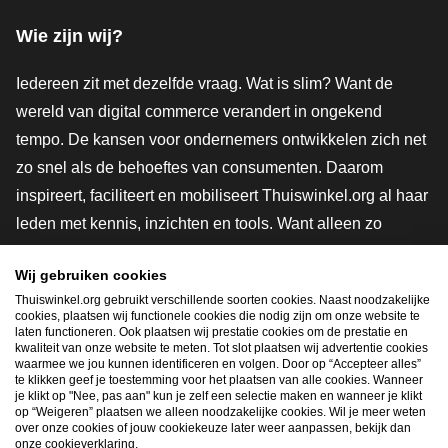
Wie zijn wij?
Iedereen zit met dezelfde vraag. Wat is slim? Want de
wereld van digital commerce verandert in ongekend
tempo. De kansen voor ondernemers ontwikkelen zich net
zo snel als de behoeftes van consumenten. Daarom
inspireert, faciliteert en mobiliseert Thuiswinkel.org al haar
leden met kennis, inzichten en tools. Want alleen zo
groeien we samen naar een veiligere, duurzamere en
Wij gebruiken cookies
innovatievere toekomst. Dus groei ook mee en maak
Thuiswinkel.org gebruikt verschillende soorten cookies. Naast noodzakelijke
shoppen slimmer.
cookies, plaatsen wij functionele cookies die nodig zijn om onze website te
laten functioneren. Ook plaatsen wij prestatie cookies om de prestatie en
Lid worden
kwaliteit van onze website te meten. Tot slot plaatsen wij advertentie cookies
waarmee we jou kunnen identificeren en volgen. Door op “Accepteer alles”
te klikken geef je toestemming voor het plaatsen van alle cookies. Wanneer
je klikt op "Nee, pas aan" kun je zelf een selectie maken en wanneer je klikt
op “Weigeren” plaatsen we alleen noodzakelijke cookies. Wil je meer weten
Snel navigeren
over onze cookies of jouw cookiekeuze later weer aanpassen, bekijk dan
onze cookieverklaring.