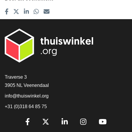
Delen op Facebook
Tweet
Delen op LinkedIn
Delen op WhatsApp
E-mailadres
Contact
Traverse 3
3905 NL Veenendaal
info@thuiswinkel.org
+31 (0)318 64 85 75
Volg je ons al?
Facebook
X
LinkedIn
Instagram
YouTube