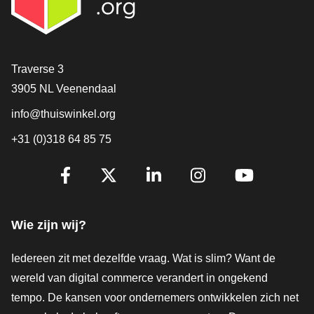
Contact
Traverse 3
3905 NL Veenendaal
info@thuiswinkel.org
+31 (0)318 64 85 75
Volg je ons al?
Facebook
X
LinkedIn
Instagram
YouTube
Wie zijn wij?
Iedereen zit met dezelfde vraag. Wat is slim? Want de
wereld van digital commerce verandert in ongekend
tempo. De kansen voor ondernemers ontwikkelen zich net