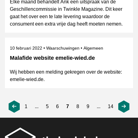
Elke maand behandelt Ank een uitspraak van de
Geschillencommissie in Twinkle Magazine. Dit keer
gaat het over een te late levering waardoor de
consument een extra vrije dag heeft moeten nemen.
Gepubliceerd op
Categorie
Onderwerpen
10 februari 2022
Waarschuwingen
Algemeen
Malafide website emelie-wied.de
Wij hebben een melding gekregen over de website:
emelie-wied.de.
1
...
5
6
7
8
9
...
14