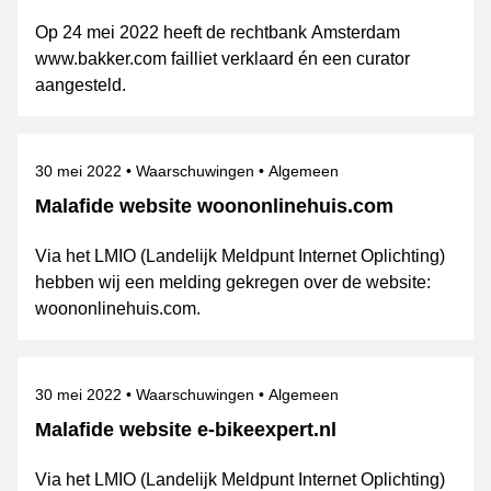
Op 24 mei 2022 heeft de rechtbank Amsterdam
www.bakker.com failliet verklaard én een curator
aangesteld.
Gepubliceerd op
Categorie
Onderwerpen
30 mei 2022
Waarschuwingen
Algemeen
Malafide website woononlinehuis.com
Via het LMIO (Landelijk Meldpunt Internet Oplichting)
hebben wij een melding gekregen over de website:
woononlinehuis.com.
Gepubliceerd op
Categorie
Onderwerpen
30 mei 2022
Waarschuwingen
Algemeen
Malafide website e-bikeexpert.nl
Via het LMIO (Landelijk Meldpunt Internet Oplichting)