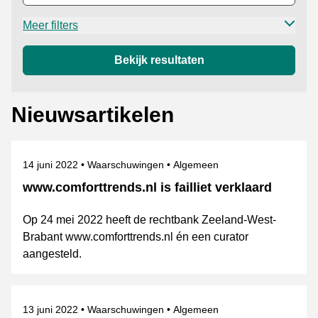
Meer filters
Bekijk resultaten
Nieuwsartikelen
Gepubliceerd op
Categorie
Onderwerpen
14 juni 2022
Waarschuwingen
Algemeen
www.comforttrends.nl is failliet verklaard
Op 24 mei 2022 heeft de rechtbank Zeeland-West-
Brabant www.comforttrends.nl én een curator
aangesteld.
Gepubliceerd op
Categorie
Onderwerpen
13 juni 2022
Waarschuwingen
Algemeen