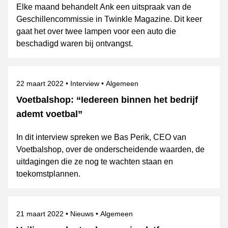
Elke maand behandelt Ank een uitspraak van de
Geschillencommissie in Twinkle Magazine. Dit keer
gaat het over twee lampen voor een auto die
beschadigd waren bij ontvangst.
Gepubliceerd op
Categorie
Onderwerpen
22 maart 2022
Interview
Algemeen
Voetbalshop: “Iedereen binnen het bedrijf
ademt voetbal”
In dit interview spreken we Bas Perik, CEO van
Voetbalshop, over de onderscheidende waarden, de
uitdagingen die ze nog te wachten staan en
toekomstplannen.
Gepubliceerd op
Categorie
Onderwerpen
21 maart 2022
Nieuws
Algemeen