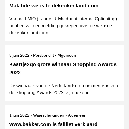
Malafide website dekeukenland.com
Via het LMIO (Landelijk Meldpunt Internet Oplichting)
hebben wij een melding gekregen over de website:
dekeukenland.com.
Gepubliceerd op
Categorie
Onderwerpen
8 juni 2022
Persbericht
Algemeen
Kaartje2go grote winnaar Shopping Awards
2022
De winnaars van dé Nederlandse e-commerceprijzen,
de Shopping Awards 2022, zijn bekend.
Gepubliceerd op
Categorie
Onderwerpen
1 juni 2022
Waarschuwingen
Algemeen
www.bakker.com is failliet verklaard