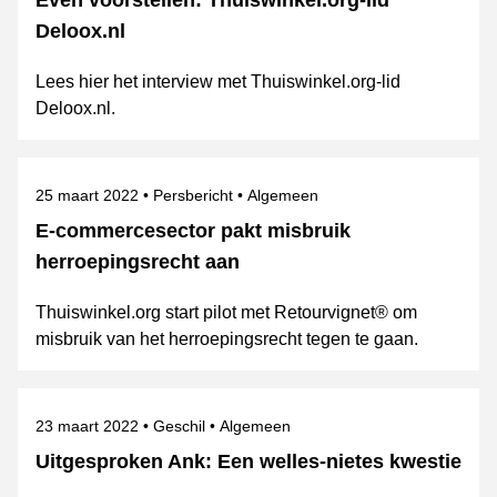
Even voorstellen: Thuiswinkel.org-lid
Deloox.nl
Lees hier het interview met Thuiswinkel.org-lid
Deloox.nl.
Gepubliceerd op
Categorie
Onderwerpen
25 maart 2022
Persbericht
Algemeen
E-commercesector pakt misbruik
herroepingsrecht aan
Thuiswinkel.org start pilot met Retourvignet® om
misbruik van het herroepingsrecht tegen te gaan.
Gepubliceerd op
Categorie
Onderwerpen
23 maart 2022
Geschil
Algemeen
Uitgesproken Ank: Een welles-nietes kwestie