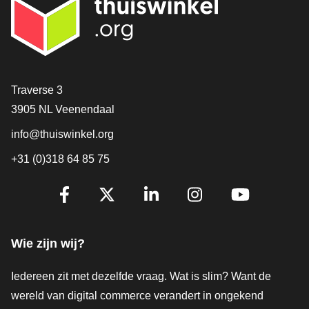
Contact
Traverse 3
3905 NL Veenendaal
info@thuiswinkel.org
+31 (0)318 64 85 75
Volg je ons al?
Facebook
X
LinkedIn
Instagram
YouTube
Wie zijn wij?
Iedereen zit met dezelfde vraag. Wat is slim? Want de
wereld van digital commerce verandert in ongekend