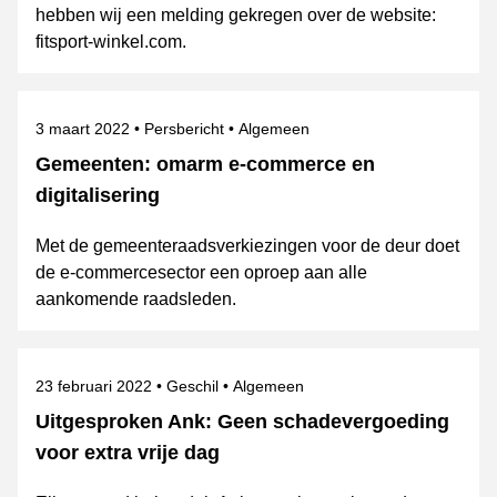
hebben wij een melding gekregen over de website:
fitsport-winkel.com.
Gepubliceerd op
Categorie
Onderwerpen
3 maart 2022
Persbericht
Algemeen
Gemeenten: omarm e-commerce en
digitalisering
Met de gemeenteraadsverkiezingen voor de deur doet
de e-commercesector een oproep aan alle
aankomende raadsleden.
Gepubliceerd op
Categorie
Onderwerpen
23 februari 2022
Geschil
Algemeen
Uitgesproken Ank: Geen schadevergoeding
voor extra vrije dag