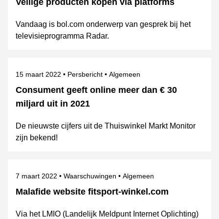
Veilige producten kopen via platforms
Vandaag is bol.com onderwerp van gesprek bij het
televisieprogramma Radar.
Gepubliceerd op
Categorie
Onderwerpen
15 maart 2022
Persbericht
Algemeen
Consument geeft online meer dan € 30
miljard uit in 2021
De nieuwste cijfers uit de Thuiswinkel Markt Monitor
zijn bekend!
Gepubliceerd op
Categorie
Onderwerpen
7 maart 2022
Waarschuwingen
Algemeen
Malafide website fitsport-winkel.com
Via het LMIO (Landelijk Meldpunt Internet Oplichting)