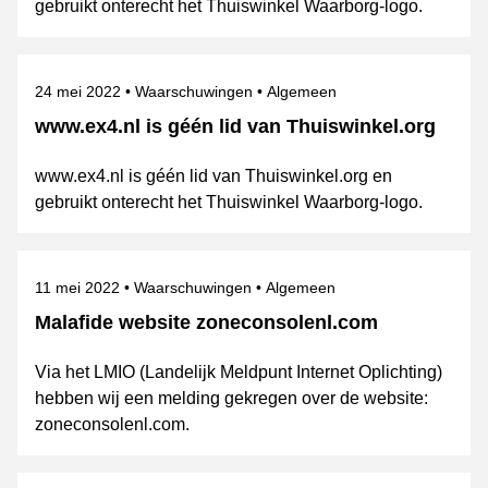
gebruikt onterecht het Thuiswinkel Waarborg-logo.
Gepubliceerd op
Categorie
Onderwerpen
24 mei 2022
Waarschuwingen
Algemeen
www.ex4.nl is géén lid van Thuiswinkel.org
www.ex4.nl is géén lid van Thuiswinkel.org en
gebruikt onterecht het Thuiswinkel Waarborg-logo.
Gepubliceerd op
Categorie
Onderwerpen
11 mei 2022
Waarschuwingen
Algemeen
Malafide website zoneconsolenl.com
Via het LMIO (Landelijk Meldpunt Internet Oplichting)
hebben wij een melding gekregen over de website:
zoneconsolenl.com.