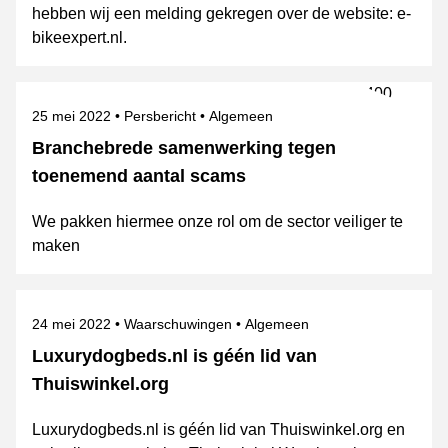
hebben wij een melding gekregen over de website: e-
bikeexpert.nl.
Gepubliceerd op
Categorie
Onderwerpen
25 mei 2022
Persbericht
Algemeen
Branchebrede samenwerking tegen
toenemend aantal scams
We pakken hiermee onze rol om de sector veiliger te
maken
Gepubliceerd op
Categorie
Onderwerpen
24 mei 2022
Waarschuwingen
Algemeen
Luxurydogbeds.nl is géén lid van
Thuiswinkel.org
Luxurydogbeds.nl is géén lid van Thuiswinkel.org en