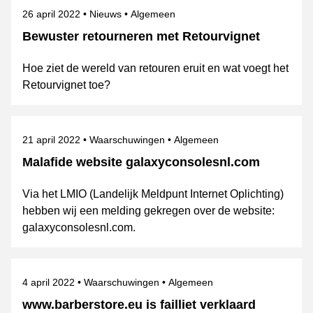
Gepubliceerd op
Categorie
Onderwerpen
26 april 2022
Nieuws
Algemeen
Bewuster retourneren met Retourvignet
Hoe ziet de wereld van retouren eruit en wat voegt het
Retourvignet toe?
Gepubliceerd op
Categorie
Onderwerpen
21 april 2022
Waarschuwingen
Algemeen
Malafide website galaxyconsolesnl.com
Via het LMIO (Landelijk Meldpunt Internet Oplichting)
hebben wij een melding gekregen over de website:
galaxyconsolesnl.com.
Gepubliceerd op
Categorie
Onderwerpen
4 april 2022
Waarschuwingen
Algemeen
www.barberstore.eu is failliet verklaard