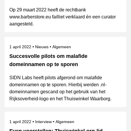
Op 29 maart 2022 heeft de rechtbank
www.barberstore.eu failliet verklaard én een curator
aangesteld.
Gepubliceerd op
Categorie
Onderwerpen
1 april 2022
Nieuws
Algemeen
Succesvolle pilots om malafide
domeinnamen op te sporen
SIDN Labs heeft pilots afgerond om malafide
domeinnamen op te sporen. Hierbij werden .nl-
domeinnamen gescand op het gebruik van het
Rijksoverheid-logo en het Thuiswinkel Waarborg.
Gepubliceerd op
Categorie
Onderwerpen
1 april 2022
Interview
Algemeen