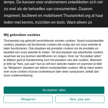
tempo. De kansen voor ondernemers ontwikkelen zich net
zo snel als de behoeftes van consumenten. Daarom
inspireert, faciliteert en mobiliseert Thuiswinkel.org al haar
leden met kennis, inzichten en tools. Want alleen zo
groeien we samen naar een veiligere, duurzamere en
Wij gebruiken cookies
innovatievere toekomst. Dus groei ook mee en maak
Thuiswinkel.org gebruikt verschillende soorten cookies. Naast noodzakelijke
shoppen slimmer.
cookies, plaatsen wij functionele cookies die nodig zijn om onze website te
laten functioneren. Ook plaatsen wij prestatie cookies om de prestatie en
Lid worden
kwaliteit van onze website te meten. Tot slot plaatsen wij advertentie cookies
waarmee we jou kunnen identificeren en volgen. Door op “Accepteer alles”
te klikken geef je toestemming voor het plaatsen van alle cookies. Wanneer
je klikt op "Nee, pas aan" kun je zelf een selectie maken en wanneer je klikt
op “Weigeren” plaatsen we alleen noodzakelijke cookies. Wil je meer weten
Snel navigeren
over onze cookies of jouw cookiekeuze later weer aanpassen, bekijk dan
onze cookieverklaring.
Ope
Accepteer alles
2026
©
Thuiswinkel.org
Weigeren
Nee, pas aan
Privacybeleid
Cookieverklaring
Sitemap