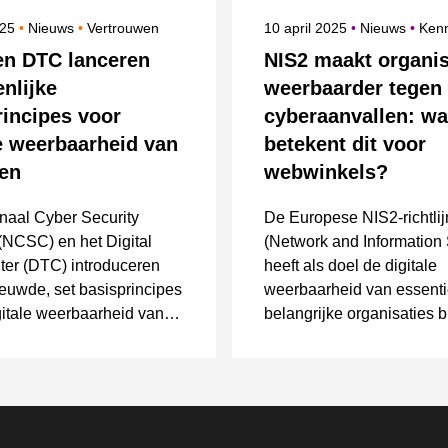
erd op
Categorie
Onderwerpen
Gepubliceerd op
Categorie
Ond
025
Nieuws
Vertrouwen
10 april 2025
Nieuws
Kenn
n DTC lanceren
NIS2 maakt organis
nlijke
weerbaarder tegen
rincipes voor
cyberaanvallen: wa
le weerbaarheid van
betekent dit voor
ven
webwinkels?
naal Cyber Security
De Europese NIS2-richtlij
(NCSC) en het Digital
(Network and Information 
ter (DTC) introduceren
heeft als doel de digitale
euwde, set basisprincipes
weerbaarheid van essenti
itale weerbaarheid van
belangrijke organisaties 
se bedrijven te
EU te vergroten.
n.