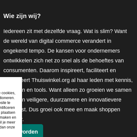
Wie zijn wij?
Iedereen zit met dezelfde vraag. Wat is slim? Want
de wereld van digital commerce verandert in
ongekend tempo. De kansen voor ondernemers
ontwikkelen zich net zo snel als de behoeftes van
consumenten. Daarom inspireert, faciliteert en
mobiliseert Thuiswinkel.org al haar leden met kennis,
inzichten en tools. Want alleen zo groeien we samen
e cookies,
tioneren.
naar een veiligere, duurzamere en innovatievere
site te
tificeren
toekomst. Dus groei ook mee en maak shoppen
t plaatsen
e maken en
slimmer.
il je meer
 dan onze
Lid worden