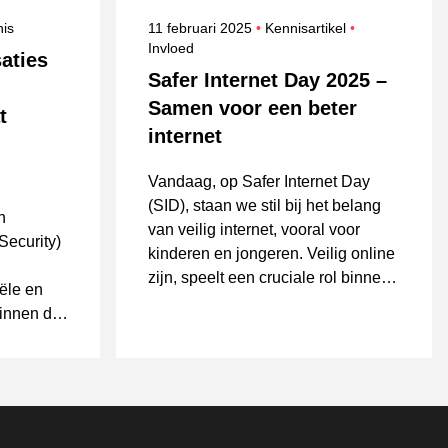
erwerpen
Gepubliceerd op
Onderwerpen
is
11 februari 2025
Kennisartikel
Invloed
aties
Safer Internet Day 2025 –
Samen voor een beter
t
internet
Vandaag, op Safer Internet Day
(SID), staan we stil bij het belang
n
van veilig internet, vooral voor
Security)
kinderen en jongeren. Veilig online
zijn, speelt een cruciale rol binnen
ële en
de e-commerce sector.
binnen de