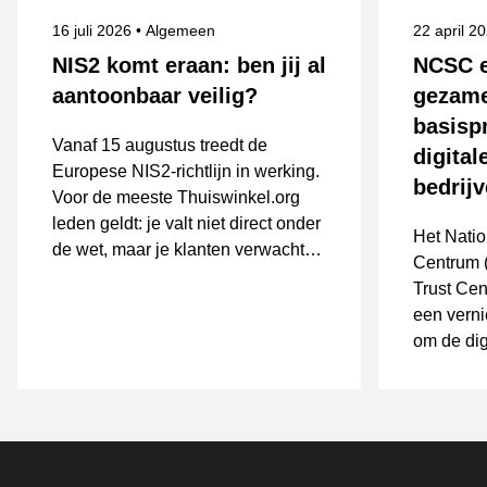
Gepubliceerd op
Onderwerpen
Gepublice
16 juli 2026
Algemeen
22 april 2
NIS2 komt eraan: ben jij al
NCSC e
aantoonbaar veilig?
gezame
basisp
Vanaf 15 augustus treedt de
digita
Europese NIS2-richtlijn in werking.
bedrij
Voor de meeste Thuiswinkel.org
leden geldt: je valt niet direct onder
Het Natio
de wet, maar je klanten verwachten
Centrum 
wél dat je veilig werkt. Hoe bereid
Trust Cen
je je voor?
een verni
om de dig
Nederland
versterke