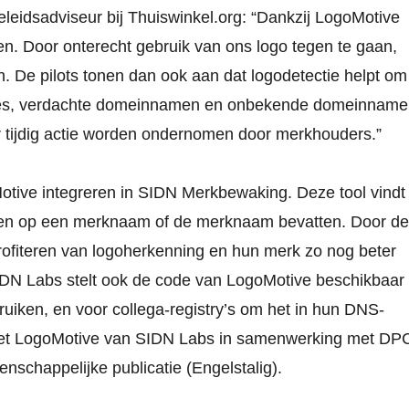
leidsadviseur bij Thuiswinkel.org: “Dankzij LogoMotive
n. Door onterecht gebruik van ons logo tegen te gaan,
. De pilots tonen dan ook aan dat logodetectie helpt om
sites, verdachte domeinnamen en onbekende domeinnam
r tijdig actie worden ondernomen door merkhouders.”
tive integreren in SIDN Merkbewaking. Deze tool vindt
jken op een merknaam of de merknaam bevatten. Door de
ofiteren van logoherkenning en hun merk zo nog beter
SIDN Labs stelt ook de code van LogoMotive beschikbaar
ruiken, en voor collega-registry’s om het in hun DNS-
s met LogoMotive van SIDN Labs in samenwerking met DP
enschappelijke publicatie
(Engelstalig).