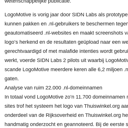
wetenschappelijke publicatie.
LogoMotive is vorig jaar door SIDN Labs als prototy
kunnen pakken en .nl-gebruikers te beschermen tegen 
geautomatiseerd .nl-websites en maakt screenshots 
logo’s herkend en de resultaten geüpload naar een we
gerechtvaardigd of met malafide intenties wordt gebrui
werkt, voerde SIDN Labs 2 pilots uit waarbij LogoMotiv
scande LogoMotive meerdere keren alle 6,2 miljoen .n
gaten.
Analyse van ruim 22.000 .nl-domeinnamen
In totaal vond LogoMotive zo’n 11.700 domeinnamen m
sites trof het systeem het logo van Thuiswinkel.org aa
onderdeel van de Rijksoverheid en Thuiswinkel.org he
handmatig onderzocht en geannoteerd. Bij de eerste