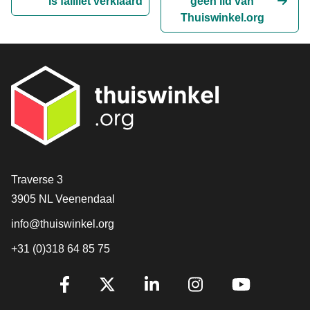
is failliet verklaard
géén lid van
Thuiswinkel.org
Contact
Traverse 3
3905 NL Veenendaal
info@thuiswinkel.org
+31 (0)318 64 85 75
Volg je ons al?
Facebook
X
LinkedIn
Instagram
YouTube