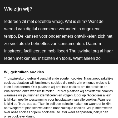
Wie zijn wij?
Iedereen zit met dezelfde vraag. Wat is slim? Want de
wereld van digital commerce verandert in ongekend
tempo. De kansen voor ondernemers ontwikkelen zich net
zo snel als de behoeftes van consumenten. Daarom
inspireert, faciliteert en mobiliseert Thuiswinkel.org al haar
leden met kennis, inzichten en tools. Want alleen zo
groeien we samen naar een veiligere, duurzamere en
Wij gebruiken cookies
innovatievere toekomst. Dus groei ook mee en maak
Thuiswinkel.org gebruikt verschillende soorten cookies. Naast noodzakelijke
shoppen slimmer.
cookies, plaatsen wij functionele cookies die nodig zijn om onze website te
laten functioneren. Ook plaatsen wij prestatie cookies om de prestatie en
Lid worden
kwaliteit van onze website te meten. Tot slot plaatsen wij advertentie cookies
waarmee we jou kunnen identificeren en volgen. Door op “Accepteer alles”
te klikken geef je toestemming voor het plaatsen van alle cookies. Wanneer
je klikt op "Nee, pas aan" kun je zelf een selectie maken en wanneer je klikt
op “Weigeren” plaatsen we alleen noodzakelijke cookies. Wil je meer weten
Snel navigeren
over onze cookies of jouw cookiekeuze later weer aanpassen, bekijk dan
onze cookieverklaring.