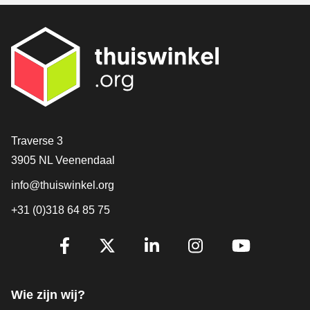
Contact
Traverse 3
3905 NL Veenendaal
info@thuiswinkel.org
+31 (0)318 64 85 75
Volg je ons al?
Facebook
X
LinkedIn
Instagram
YouTube
Wie zijn wij?