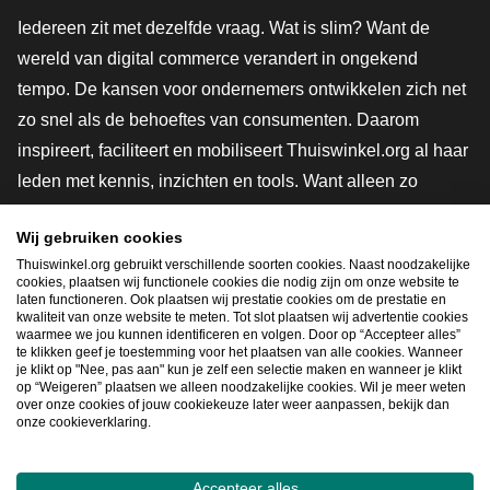
Iedereen zit met dezelfde vraag. Wat is slim? Want de
wereld van digital commerce verandert in ongekend
tempo. De kansen voor ondernemers ontwikkelen zich net
zo snel als de behoeftes van consumenten. Daarom
inspireert, faciliteert en mobiliseert Thuiswinkel.org al haar
leden met kennis, inzichten en tools. Want alleen zo
groeien we samen naar een veiligere, duurzamere en
Wij gebruiken cookies
innovatievere toekomst. Dus groei ook mee en maak
Thuiswinkel.org gebruikt verschillende soorten cookies. Naast noodzakelijke
shoppen slimmer.
cookies, plaatsen wij functionele cookies die nodig zijn om onze website te
laten functioneren. Ook plaatsen wij prestatie cookies om de prestatie en
Lid worden
kwaliteit van onze website te meten. Tot slot plaatsen wij advertentie cookies
waarmee we jou kunnen identificeren en volgen. Door op “Accepteer alles”
te klikken geef je toestemming voor het plaatsen van alle cookies. Wanneer
je klikt op "Nee, pas aan" kun je zelf een selectie maken en wanneer je klikt
op “Weigeren” plaatsen we alleen noodzakelijke cookies. Wil je meer weten
Snel navigeren
over onze cookies of jouw cookiekeuze later weer aanpassen, bekijk dan
onze cookieverklaring.
Ope
Accepteer alles