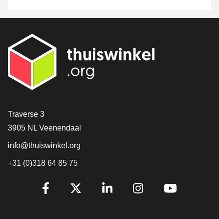
Contact
Traverse 3
3905 NL Veenendaal
info@thuiswinkel.org
+31 (0)318 64 85 75
Volg je ons al?
Facebook
X
LinkedIn
Instagram
YouTube