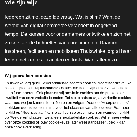
Wie zijn wij?
Iedereen zit met dezelfde vraag. Wat is slim? Want de
wereld van digital commerce verandert in ongekend
tempo. De kansen voor ondernemers ontwikkelen zich net
zo snel als de behoeftes van consumenten. Daarom
inspireert, faciliteert en mobiliseert Thuiswinkel.org al haar
leden met kennis, inzichten en tools. Want alleen zo
groeien we samen naar een veiligere, duurzamere en
Wij gebruiken cookies
innovatievere toekomst. Dus groei ook mee en maak
Thuiswinkel.org gebruikt verschillende soorten cookies. Naast noodzakelijke
shoppen slimmer.
cookies, plaatsen wij functionele cookies die nodig zijn om onze website te
laten functioneren. Ook plaatsen wij prestatie cookies om de prestatie en
Lid worden
kwaliteit van onze website te meten. Tot slot plaatsen wij advertentie cookies
waarmee we jou kunnen identificeren en volgen. Door op “Accepteer alles”
te klikken geef je toestemming voor het plaatsen van alle cookies. Wanneer
je klikt op "Nee, pas aan" kun je zelf een selectie maken en wanneer je klikt
op “Weigeren” plaatsen we alleen noodzakelijke cookies. Wil je meer weten
Snel navigeren
over onze cookies of jouw cookiekeuze later weer aanpassen, bekijk dan
onze cookieverklaring.
Ope