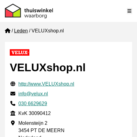
Me
Home
Leden
VELUXshop.nl
VELUXshop.nl
Gecontroleerde contactgegevens
Website URL
http://www.VELUXshop.nl
E-mail
info@velux.nl
Telefoonnummer
030 6629629
KvK
KvK 30090412
Vestigingsadres
Molensteijn 2
3454 PT DE MEERN