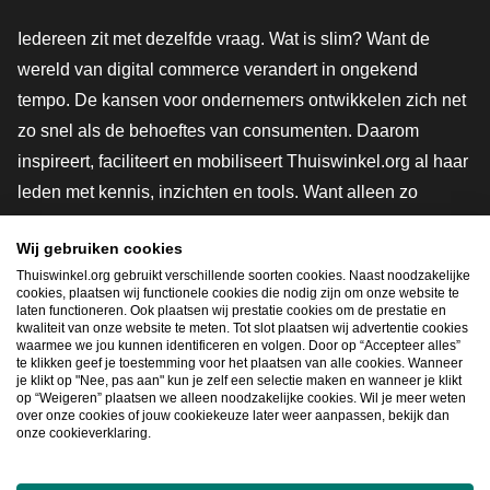
Iedereen zit met dezelfde vraag. Wat is slim? Want de
wereld van digital commerce verandert in ongekend
tempo. De kansen voor ondernemers ontwikkelen zich net
zo snel als de behoeftes van consumenten. Daarom
inspireert, faciliteert en mobiliseert Thuiswinkel.org al haar
leden met kennis, inzichten en tools. Want alleen zo
groeien we samen naar een veiligere, duurzamere en
Wij gebruiken cookies
innovatievere toekomst. Dus groei ook mee en maak
Thuiswinkel.org gebruikt verschillende soorten cookies. Naast noodzakelijke
shoppen slimmer.
cookies, plaatsen wij functionele cookies die nodig zijn om onze website te
laten functioneren. Ook plaatsen wij prestatie cookies om de prestatie en
Lid worden
kwaliteit van onze website te meten. Tot slot plaatsen wij advertentie cookies
waarmee we jou kunnen identificeren en volgen. Door op “Accepteer alles”
te klikken geef je toestemming voor het plaatsen van alle cookies. Wanneer
je klikt op "Nee, pas aan" kun je zelf een selectie maken en wanneer je klikt
op “Weigeren” plaatsen we alleen noodzakelijke cookies. Wil je meer weten
Snel navigeren
over onze cookies of jouw cookiekeuze later weer aanpassen, bekijk dan
onze cookieverklaring.
Ope