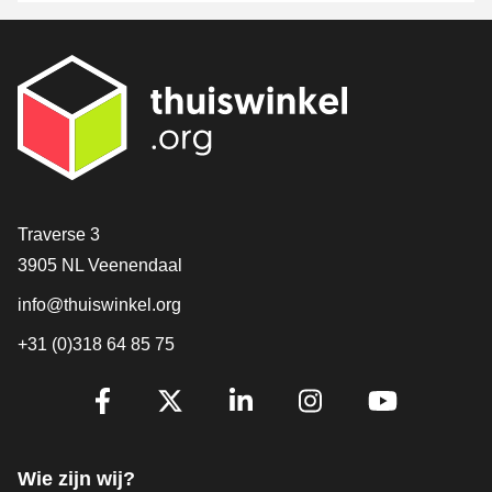
Contact
Traverse 3
3905 NL Veenendaal
info@thuiswinkel.org
+31 (0)318 64 85 75
Volg je ons al?
Facebook
X
LinkedIn
Instagram
YouTube
Wie zijn wij?