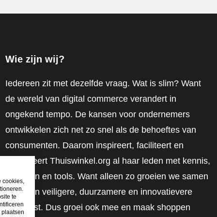
Wie zijn wij?
Iedereen zit met dezelfde vraag. Wat is slim? Want
de wereld van digital commerce verandert in
ongekend tempo. De kansen voor ondernemers
ontwikkelen zich net zo snel als de behoeftes van
consumenten. Daarom inspireert, faciliteert en
mobiliseert Thuiswinkel.org al haar leden met kennis,
inzichten en tools. Want alleen zo groeien we samen
e cookies,
tioneren.
naar een veiligere, duurzamere en innovatievere
site te
tificeren
toekomst. Dus groei ook mee en maak shoppen
t plaatsen