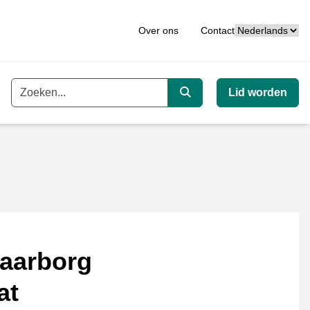
Taal
Over ons
Contact
Lid worden
Trefwoord
Zoeken
aarborg
at