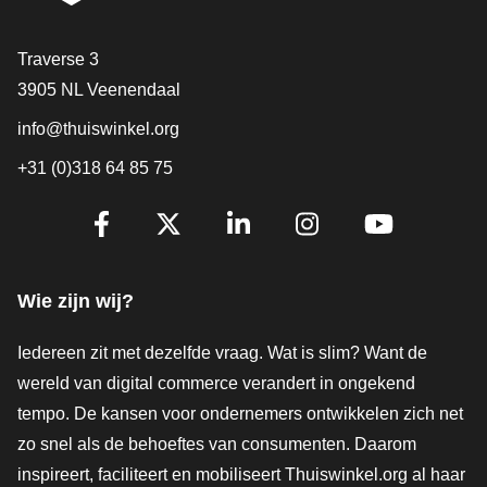
Contact
Traverse 3
3905 NL Veenendaal
info@thuiswinkel.org
+31 (0)318 64 85 75
Volg je ons al?
Facebook
X
LinkedIn
Instagram
YouTube
Wie zijn wij?
Iedereen zit met dezelfde vraag. Wat is slim? Want de
wereld van digital commerce verandert in ongekend
tempo. De kansen voor ondernemers ontwikkelen zich net
zo snel als de behoeftes van consumenten. Daarom
inspireert, faciliteert en mobiliseert Thuiswinkel.org al haar