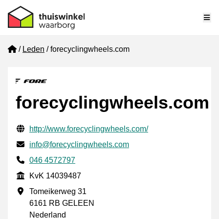
Me
Home
Leden
forecyclingwheels.com
forecyclingwheels.com
Gecontroleerde contactgegevens
Website URL
http://www.forecyclingwheels.com/
E-mail
info@forecyclingwheels.com
Telefoonnummer
046 4572797
KvK
KvK 14039487
Vestigingsadres
Tomeikerweg 31
6161 RB GELEEN
Nederland