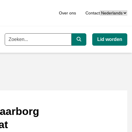
Taal
Over ons
Contact
Lid worden
Trefwoord
Zoeken
aarborg
at