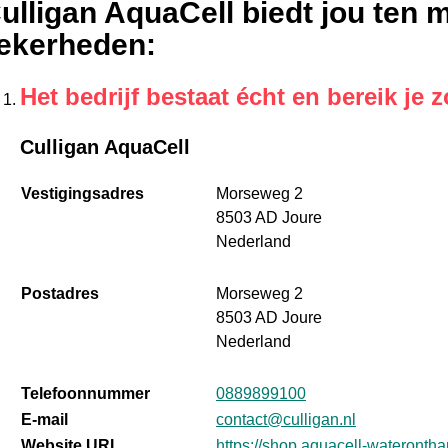
ulligan AquaCell biedt jou ten 
ekerheden
:
Het bedrijf bestaat écht en bereik je z
Culligan AquaCell
Vestigingsadres
Morseweg 2
8503 AD Joure
Nederland
Postadres
Morseweg 2
8503 AD Joure
Nederland
Telefoonnummer
0889899100
E-mail
contact@culligan.nl
Website URL
https://shop.aquacell-wateronthar