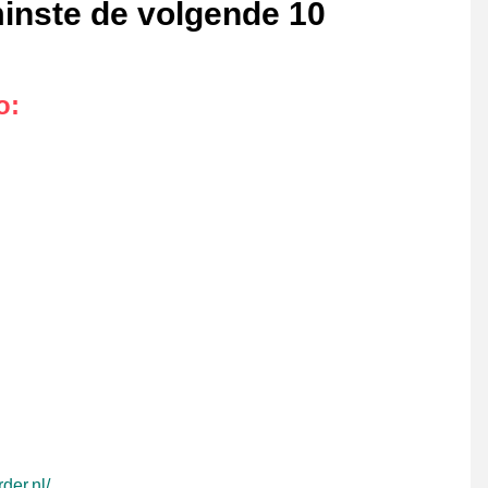
minste de volgende 10
o
:
der.nl/