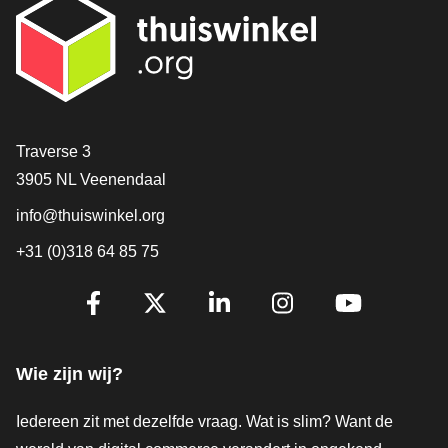
Contact
Traverse 3
3905 NL Veenendaal
info@thuiswinkel.org
+31 (0)318 64 85 75
Volg je ons al?
Facebook
X
LinkedIn
Instagram
YouTube
Wie zijn wij?
Iedereen zit met dezelfde vraag. Wat is slim? Want de