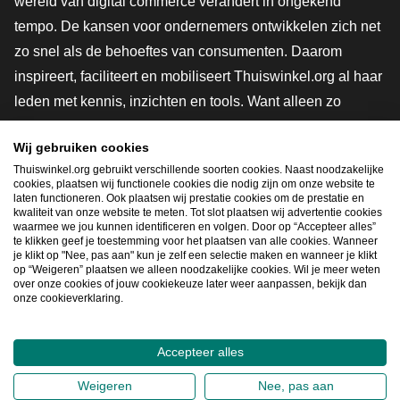
wereld van digital commerce verandert in ongekend
tempo. De kansen voor ondernemers ontwikkelen zich net
zo snel als de behoeftes van consumenten. Daarom
inspireert, faciliteert en mobiliseert Thuiswinkel.org al haar
leden met kennis, inzichten en tools. Want alleen zo
groeien we samen naar een veiligere, duurzamere en
Wij gebruiken cookies
innovatievere toekomst. Dus groei ook mee en maak
Thuiswinkel.org gebruikt verschillende soorten cookies. Naast noodzakelijke
shoppen slimmer.
cookies, plaatsen wij functionele cookies die nodig zijn om onze website te
laten functioneren. Ook plaatsen wij prestatie cookies om de prestatie en
Lid worden
kwaliteit van onze website te meten. Tot slot plaatsen wij advertentie cookies
waarmee we jou kunnen identificeren en volgen. Door op “Accepteer alles”
te klikken geef je toestemming voor het plaatsen van alle cookies. Wanneer
je klikt op "Nee, pas aan" kun je zelf een selectie maken en wanneer je klikt
op “Weigeren” plaatsen we alleen noodzakelijke cookies. Wil je meer weten
Snel navigeren
over onze cookies of jouw cookiekeuze later weer aanpassen, bekijk dan
onze cookieverklaring.
Ope
Accepteer alles
2026
©
Thuiswinkel.org
Weigeren
Nee, pas aan
Privacybeleid
Cookieverklaring
Sitemap