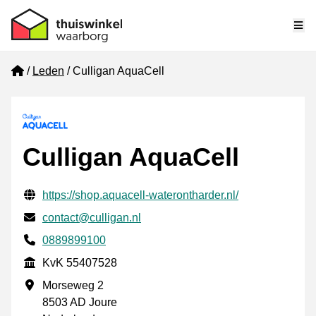
Me
Home
Leden
Culligan AquaCell
Culligan AquaCell
Gecontroleerde contactgegevens
Website URL
https://shop.aquacell-waterontharder.nl/
E-mail
contact@culligan.nl
Telefoonnummer
0889899100
KvK
KvK 55407528
Vestigingsadres
Morseweg 2
8503 AD Joure