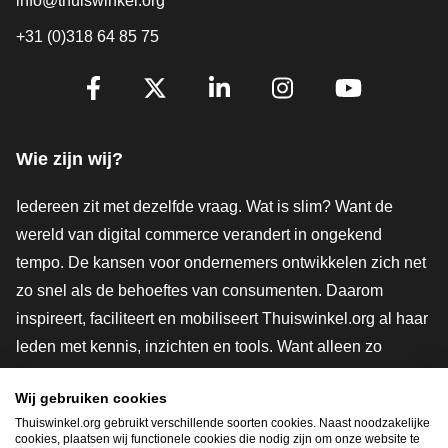
info@thuiswinkel.org
+31 (0)318 64 85 75
Volg je ons al?
Facebook
X
LinkedIn
Instagram
YouTube
Wie zijn wij?
Iedereen zit met dezelfde vraag. Wat is slim? Want de
wereld van digital commerce verandert in ongekend
tempo. De kansen voor ondernemers ontwikkelen zich net
zo snel als de behoeftes van consumenten. Daarom
inspireert, faciliteert en mobiliseert Thuiswinkel.org al haar
leden met kennis, inzichten en tools. Want alleen zo
groeien we samen naar een veiligere, duurzamere en
Wij gebruiken cookies
innovatievere toekomst. Dus groei ook mee en maak
Thuiswinkel.org gebruikt verschillende soorten cookies. Naast noodzakelijke
shoppen slimmer.
cookies, plaatsen wij functionele cookies die nodig zijn om onze website te