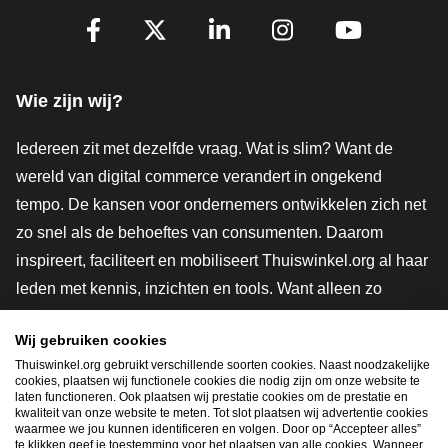
Volg je ons al?
Facebook
X
LinkedIn
Instagram
YouTube
Wie zijn wij?
Iedereen zit met dezelfde vraag. Wat is slim? Want de
wereld van digital commerce verandert in ongekend
tempo. De kansen voor ondernemers ontwikkelen zich net
zo snel als de behoeftes van consumenten. Daarom
inspireert, faciliteert en mobiliseert Thuiswinkel.org al haar
leden met kennis, inzichten en tools. Want alleen zo
groeien we samen naar een veiligere, duurzamere en
Wij gebruiken cookies
innovatievere toekomst. Dus groei ook mee en maak
Thuiswinkel.org gebruikt verschillende soorten cookies. Naast noodzakelijke
shoppen slimmer.
cookies, plaatsen wij functionele cookies die nodig zijn om onze website te
laten functioneren. Ook plaatsen wij prestatie cookies om de prestatie en
Lid worden
kwaliteit van onze website te meten. Tot slot plaatsen wij advertentie cookies
waarmee we jou kunnen identificeren en volgen. Door op “Accepteer alles”
te klikken geef je toestemming voor het plaatsen van alle cookies. Wanneer