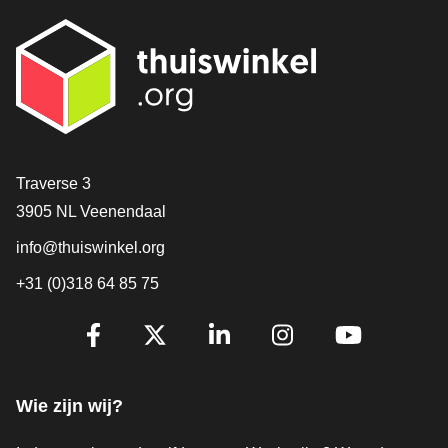
Contact
Traverse 3
3905 NL Veenendaal
info@thuiswinkel.org
+31 (0)318 64 85 75
Volg je ons al?
Facebook
X
LinkedIn
Instagram
YouTube
Wie zijn wij?