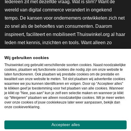
Iedereen zit met dezelfde vraag. Wat is slim? Want de
wereld van digital commerce verandert in ongekend
tempo. De kansen voor ondernemers ontwikkelen zich net
zo snel als de behoeftes van consumenten. Daarom
inspireert, faciliteert en mobiliseert Thuiswinkel.org al haar
leden met kennis, inzichten en tools. Want alleen zo
groeien we samen naar een veiligere, duurzamere en
Wij gebruiken cookies
innovatievere toekomst. Dus groei ook mee en maak
Thuiswinkel.org gebruikt verschillende soorten cookies. Naast noodzakelijke
shoppen slimmer.
cookies, plaatsen wij functionele cookies die nodig zijn om onze website te
laten functioneren. Ook plaatsen wij prestatie cookies om de prestatie en
Lid worden
kwaliteit van onze website te meten. Tot slot plaatsen wij advertentie cookies
waarmee we jou kunnen identificeren en volgen. Door op “Accepteer alles”
te klikken geef je toestemming voor het plaatsen van alle cookies. Wanneer
je klikt op "Nee, pas aan" kun je zelf een selectie maken en wanneer je klikt
op “Weigeren” plaatsen we alleen noodzakelijke cookies. Wil je meer weten
Snel navigeren
over onze cookies of jouw cookiekeuze later weer aanpassen, bekijk dan
onze cookieverklaring.
Ope
Accepteer alles