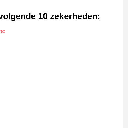
e volgende 10 zekerheden
:
o
: