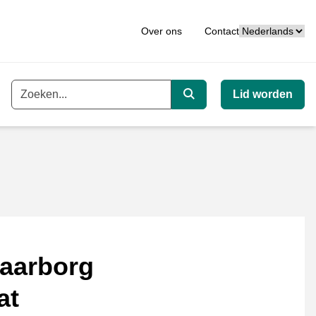
Taal
Over ons
Contact
Lid worden
Trefwoord
Zoeken
aarborg
at