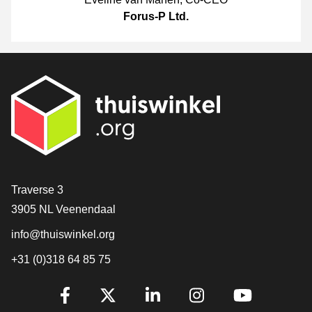
Forus-P Ltd.
Contact
Traverse 3
3905 NL Veenendaal
info@thuiswinkel.org
+31 (0)318 64 85 75
Volg je ons al?