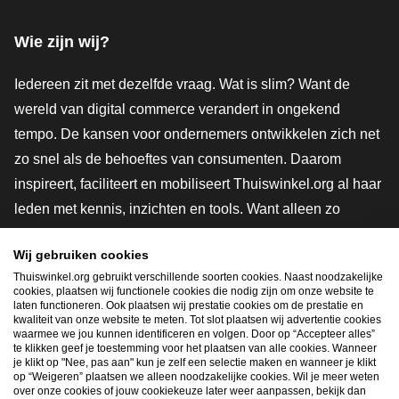
Facebook
X
LinkedIn
Instagram
YouTube
Wie zijn wij?
Iedereen zit met dezelfde vraag. Wat is slim? Want de
wereld van digital commerce verandert in ongekend
tempo. De kansen voor ondernemers ontwikkelen zich net
zo snel als de behoeftes van consumenten. Daarom
inspireert, faciliteert en mobiliseert Thuiswinkel.org al haar
leden met kennis, inzichten en tools. Want alleen zo
groeien we samen naar een veiligere, duurzamere en
Wij gebruiken cookies
innovatievere toekomst. Dus groei ook mee en maak
Thuiswinkel.org gebruikt verschillende soorten cookies. Naast noodzakelijke
shoppen slimmer.
cookies, plaatsen wij functionele cookies die nodig zijn om onze website te
laten functioneren. Ook plaatsen wij prestatie cookies om de prestatie en
Lid worden
kwaliteit van onze website te meten. Tot slot plaatsen wij advertentie cookies
waarmee we jou kunnen identificeren en volgen. Door op “Accepteer alles”
te klikken geef je toestemming voor het plaatsen van alle cookies. Wanneer
je klikt op "Nee, pas aan" kun je zelf een selectie maken en wanneer je klikt
op “Weigeren” plaatsen we alleen noodzakelijke cookies. Wil je meer weten
Snel navigeren
over onze cookies of jouw cookiekeuze later weer aanpassen, bekijk dan