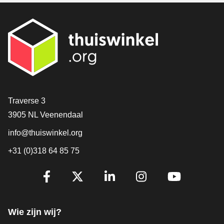
Contact
Traverse 3
3905 NL Veenendaal
info@thuiswinkel.org
+31 (0)318 64 85 75
Volg je ons al?
Facebook
X
LinkedIn
Instagram
YouTube
Wie zijn wij?