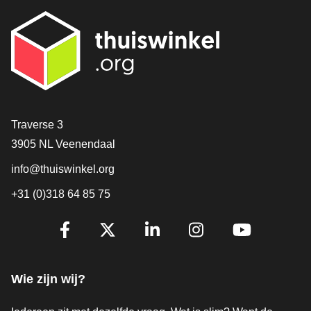
Contact
Traverse 3
3905 NL Veenendaal
info@thuiswinkel.org
+31 (0)318 64 85 75
Volg je ons al?
Facebook
X
LinkedIn
Instagram
YouTube
Wie zijn wij?