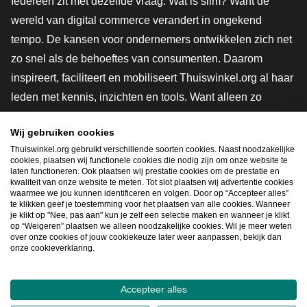
Iedereen zit met dezelfde vraag. Wat is slim? Want de
wereld van digital commerce verandert in ongekend
tempo. De kansen voor ondernemers ontwikkelen zich net
zo snel als de behoeftes van consumenten. Daarom
inspireert, faciliteert en mobiliseert Thuiswinkel.org al haar
leden met kennis, inzichten en tools. Want alleen zo
groeien we samen naar een veiligere, duurzamere en
Wij gebruiken cookies
innovatievere toekomst. Dus groei ook mee en maak
Thuiswinkel.org gebruikt verschillende soorten cookies. Naast noodzakelijke
shoppen slimmer.
cookies, plaatsen wij functionele cookies die nodig zijn om onze website te
laten functioneren. Ook plaatsen wij prestatie cookies om de prestatie en
Lid worden
kwaliteit van onze website te meten. Tot slot plaatsen wij advertentie cookies
waarmee we jou kunnen identificeren en volgen. Door op “Accepteer alles”
te klikken geef je toestemming voor het plaatsen van alle cookies. Wanneer
je klikt op "Nee, pas aan" kun je zelf een selectie maken en wanneer je klikt
op “Weigeren” plaatsen we alleen noodzakelijke cookies. Wil je meer weten
Snel navigeren
over onze cookies of jouw cookiekeuze later weer aanpassen, bekijk dan
onze cookieverklaring.
Ope
Accepteer alles