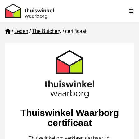
Me
Home
Leden
The Butchery
certificaat
Thuiswinkel Waarborg
certificaat
Thuiswinkel.org verklaart dat haar lid: