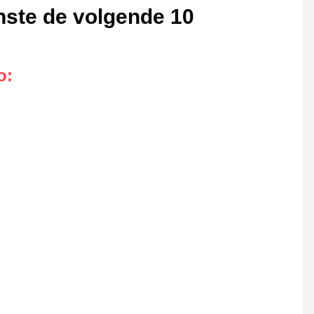
nste de volgende 10
o
: