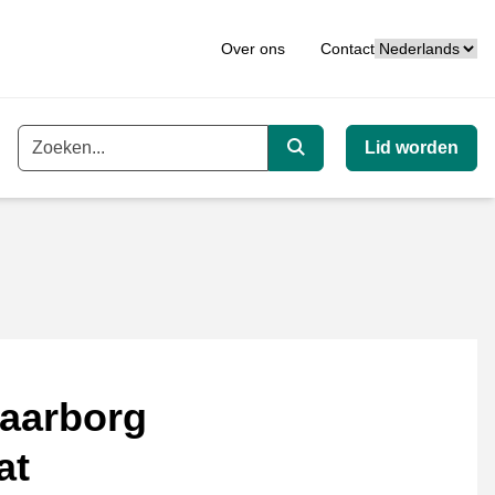
Taal
Over ons
Contact
Lid worden
Trefwoord
Zoeken
aarborg
at