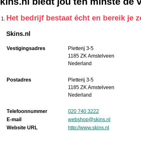
kins.nl biedt jou ten minste de
Het bedrijf bestaat écht en bereik je z
Skins.nl
Vestigingsadres
Pletterij 3-5
1185 ZK Amstelveen
Nederland
Postadres
Pletterij 3-5
1185 ZK Amstelveen
Nederland
Telefoonnummer
020 740 3222
E-mail
webshop@skins.nl
Website URL
http://www.skins.nl