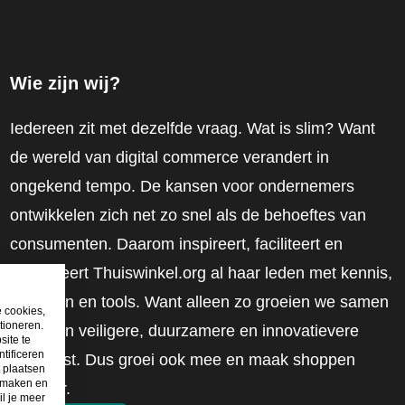
Wie zijn wij?
Iedereen zit met dezelfde vraag. Wat is slim? Want
de wereld van digital commerce verandert in
ongekend tempo. De kansen voor ondernemers
ontwikkelen zich net zo snel als de behoeftes van
consumenten. Daarom inspireert, faciliteert en
mobiliseert Thuiswinkel.org al haar leden met kennis,
inzichten en tools. Want alleen zo groeien we samen
e cookies,
tioneren.
naar een veiligere, duurzamere en innovatievere
site te
tificeren
toekomst. Dus groei ook mee en maak shoppen
t plaatsen
e maken en
slimmer.
il je meer