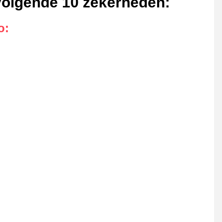
 volgende 10 zekerheden
:
o
: