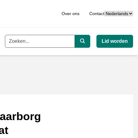
Taal
Over ons
Contact
Lid worden
Trefwoord
Zoeken
aarborg
at