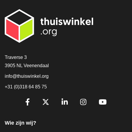
Contact
Traverse 3
3905 NL Veenendaal
info@thuiswinkel.org
+31 (0)318 64 85 75
Volg je ons al?
Facebook
X
LinkedIn
Instagram
YouTube
Wie zijn wij?