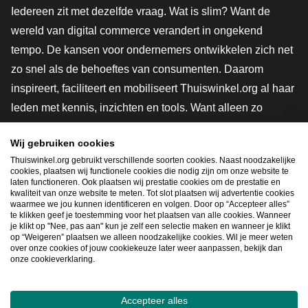
Iedereen zit met dezelfde vraag. Wat is slim? Want de
wereld van digital commerce verandert in ongekend
tempo. De kansen voor ondernemers ontwikkelen zich net
zo snel als de behoeftes van consumenten. Daarom
inspireert, faciliteert en mobiliseert Thuiswinkel.org al haar
leden met kennis, inzichten en tools. Want alleen zo
groeien we samen naar een veiligere, duurzamere en
Wij gebruiken cookies
innovatievere toekomst. Dus groei ook mee en maak
Thuiswinkel.org gebruikt verschillende soorten cookies. Naast noodzakelijke
shoppen slimmer.
cookies, plaatsen wij functionele cookies die nodig zijn om onze website te
laten functioneren. Ook plaatsen wij prestatie cookies om de prestatie en
Lid worden
kwaliteit van onze website te meten. Tot slot plaatsen wij advertentie cookies
waarmee we jou kunnen identificeren en volgen. Door op “Accepteer alles”
te klikken geef je toestemming voor het plaatsen van alle cookies. Wanneer
je klikt op "Nee, pas aan" kun je zelf een selectie maken en wanneer je klikt
op “Weigeren” plaatsen we alleen noodzakelijke cookies. Wil je meer weten
Snel navigeren
over onze cookies of jouw cookiekeuze later weer aanpassen, bekijk dan
onze cookieverklaring.
Ope
Accepteer alles