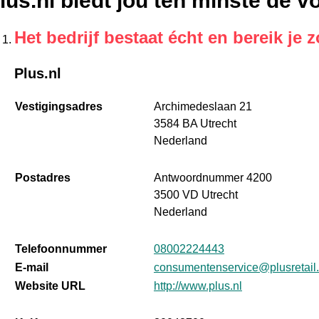
lus.nl biedt jou ten minste de 
Het bedrijf bestaat écht en bereik je z
Plus.nl
Vestigingsadres
Archimedeslaan 21
3584 BA Utrecht
Nederland
Postadres
Antwoordnummer 4200
3500 VD Utrecht
Nederland
Telefoonnummer
08002224443
E-mail
consumentenservice@plusretail.
Website URL
http://www.plus.nl