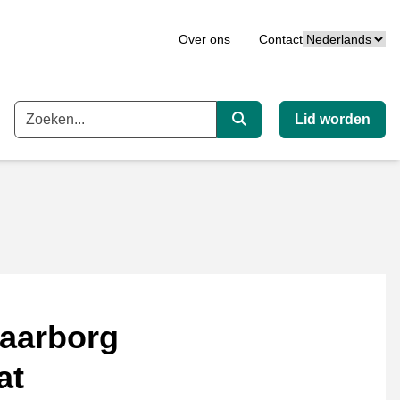
Taal
Over ons
Contact
Lid worden
Trefwoord
Zoeken
aarborg
at