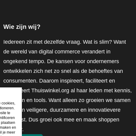
Wie zijn wij?
Iedereen zit met dezelfde vraag. Wat is slim? Want
de wereld van digital commerce verandert in
ongekend tempo. De kansen voor ondernemers
ontwikkelen zich net zo snel als de behoeftes van
consumenten. Daarom inspireert, faciliteert en
mobiliseert Thuiswinkel.org al haar leden met kennis,
inzichten en tools. Want alleen zo groeien we samen
e cookies,
tioneren.
naar een veiligere, duurzamere en innovatievere
site te
tificeren
toekomst. Dus groei ook mee en maak shoppen
t plaatsen
e maken en
slimmer.
il je meer