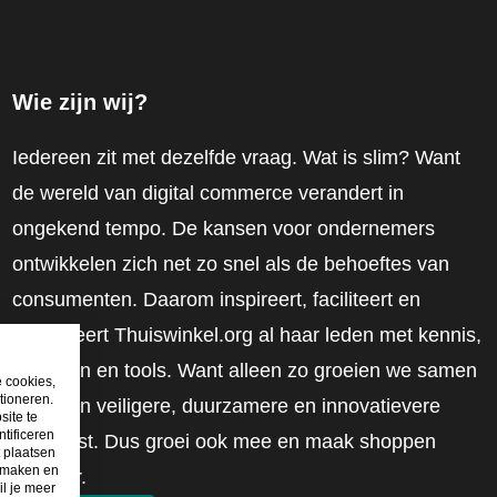
Wie zijn wij?
Iedereen zit met dezelfde vraag. Wat is slim? Want
de wereld van digital commerce verandert in
ongekend tempo. De kansen voor ondernemers
ontwikkelen zich net zo snel als de behoeftes van
consumenten. Daarom inspireert, faciliteert en
mobiliseert Thuiswinkel.org al haar leden met kennis,
inzichten en tools. Want alleen zo groeien we samen
e cookies,
tioneren.
naar een veiligere, duurzamere en innovatievere
site te
tificeren
toekomst. Dus groei ook mee en maak shoppen
t plaatsen
e maken en
slimmer.
il je meer