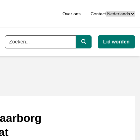
Taal
Over ons
Contact
Lid worden
Trefwoord
Zoeken
aarborg
at