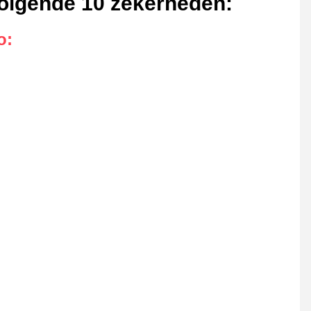
 volgende 10 zekerheden
:
o
: