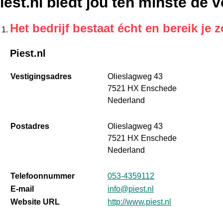
iest.nl biedt jou ten minste de
Het bedrijf bestaat écht en bereik je z
Piest.nl
Vestigingsadres
Olieslagweg 43
7521 HX Enschede
Nederland
Postadres
Olieslagweg 43
7521 HX Enschede
Nederland
Telefoonnummer
053-4359112
E-mail
info@piest.nl
Website URL
http://www.piest.nl